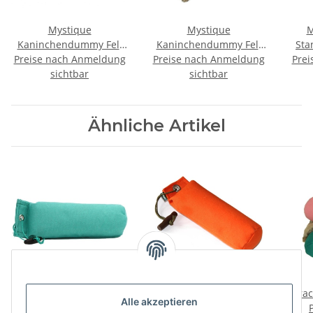
Mystique
Mystique
M
Kaninchendummy Fell
Kaninchendummy Fell
Sta
Preise nach Anmeldung
250g
Preise nach Anmeldung
500g
Prei
sichtbar
sichtbar
Ähnliche Artikel
Sporting Saint Dummy
Bracco Dummy Standard
Bra
Alle akzeptieren
Standard 500g
500g