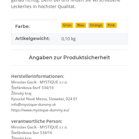
Leckerlies in höchster Qualität.
Produkteigenschaft
Wert
Grün
Blau
Orange
Pink
Farbe:
Artikelgewicht:
0,10
kg
Angaben zur Produktsicherheit
Herstellerinformationen:
Miroslav Gacík - MYSTIQUE s.r.o.
Štefánikova štvrť 534/16
Žilinský kraj
Kysucké Nové Mesto, Slowakei, 024 01
info@mystique-dummy.sk
https://www.mystique-dummy.eu/
verantwortliche Person:
Miroslav Gacík - MYSTIQUE s.r.o.
Štefánikova štvr 534/16
Žilinský kraj