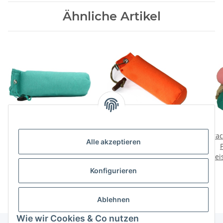
Ähnliche Artikel
Sporting Saint Dummy
Bracco Dummy Standard
Bra
Alle akzeptieren
Standard 500g
500g
Preise nach Anmeldung
Preise nach Anmeldung
Prei
sichtbar
sichtbar
Konfigurieren
Ablehnen
Wie wir Cookies & Co nutzen