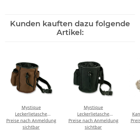
Kunden kauften dazu folgende
Artikel:
Mystique
Mystique
Leckerlietasche
Leckerlietasche
Kan
Preise nach Anmeldung
Snackbeutel braun
Preise nach Anmeldung
Snackbeutel schwarz
Prei
sichtbar
sichtbar