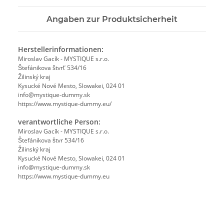
Angaben zur Produktsicherheit
Herstellerinformationen:
Miroslav Gacík - MYSTIQUE s.r.o.
Štefánikova štvrť 534/16
Žilinský kraj
Kysucké Nové Mesto, Slowakei, 024 01
info@mystique-dummy.sk
https://www.mystique-dummy.eu/
verantwortliche Person:
Miroslav Gacík - MYSTIQUE s.r.o.
Štefánikova štvr 534/16
Žilinský kraj
Kysucké Nové Mesto, Slowakei, 024 01
info@mystique-dummy.sk
https://www.mystique-dummy.eu