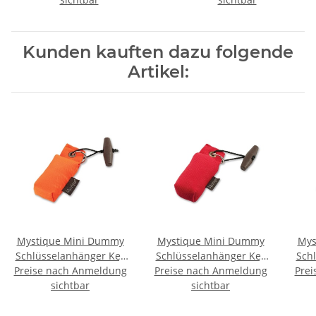
Kunden kauften dazu folgende
Artikel:
Mystique Mini Dummy
Mystique Mini Dummy
Mys
Schlüsselanhänger Key
Schlüsselanhänger Key
Sch
Preise nach Anmeldung
Case orange
Preise nach Anmeldung
Case rot
Prei
sichtbar
sichtbar