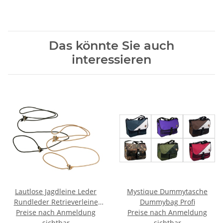
Das könnte Sie auch
interessieren
Lautlose Jagdleine Leder
Mystique Dummytasche
Rundleder Retrieverleine
Dummybag Profi
Preise nach Anmeldung
Leine 6mm ca. 280cm
Preise nach Anmeldung
sichtbar
sichtbar