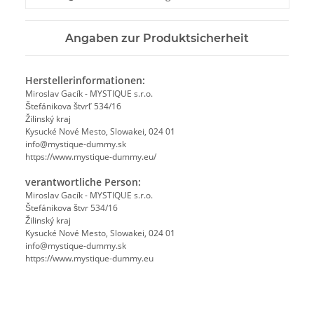
Angaben zur Produktsicherheit
Herstellerinformationen:
Miroslav Gacík - MYSTIQUE s.r.o.
Štefánikova štvrť 534/16
Žilinský kraj
Kysucké Nové Mesto, Slowakei, 024 01
info@mystique-dummy.sk
https://www.mystique-dummy.eu/
verantwortliche Person:
Miroslav Gacík - MYSTIQUE s.r.o.
Štefánikova štvr 534/16
Žilinský kraj
Kysucké Nové Mesto, Slowakei, 024 01
info@mystique-dummy.sk
https://www.mystique-dummy.eu