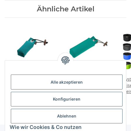
Ähnliche Artikel
Mystique Pocket Dummy
Mystique Dummy
Myst
Alle akzeptieren
Pocketdummy
Trainer
Reis
Preise nach Anmeldung
Preise nach Anmeldung
Prei
fa
sichtbar
sichtbar
Konfigurieren
Ablehnen
Wie wir Cookies & Co nutzen