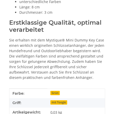
unterschiedliche Farben
Länge: 8 cm
Durchmesser: 3 cm
Erstklassige Qualität, optimal
verarbeitet
Sie erhalten mit dem Mystique® Mini Dummy Key Case
einen wirklich originellen Schlüsselanhänger, der jeden
Hundefreund und Outdoorliebhaber begeistern wird.
Die vielfältigen Farben sind ansprechend gestaltet und
sorgen für gelungene Abwechslung. Zudem haben Sie
Ihre Schlüssel jederzeit griffbereit und sicher
aufbewahrt. Verstauen auch Sie Ihre Schlüssel an
diesem praktischen und farbenfrohen Anhänger.
Produkteigenschaft
Wert
Farbe:
Grün
Griff:
mit Toogle
Artikelgewicht:
0,03
kg