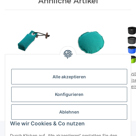
Ähnliche Artikel
Mystique Pocket Dummy
Mystique Dummy
Myst
Alle akzeptieren
Pocketdummy
Hunting Disc 165g
Reis
Preise nach Anmeldung
Preise nach Anmeldung
Prei
fa
sichtbar
sichtbar
Konfigurieren
Ablehnen
Wie wir Cookies & Co nutzen
Durch Klicken auf „Alle akzeptieren“ gestatten Sie den