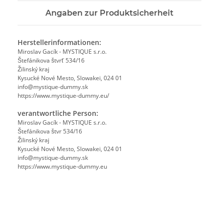
Angaben zur Produktsicherheit
Herstellerinformationen:
Miroslav Gacík - MYSTIQUE s.r.o.
Štefánikova štvrť 534/16
Žilinský kraj
Kysucké Nové Mesto, Slowakei, 024 01
info@mystique-dummy.sk
https://www.mystique-dummy.eu/
verantwortliche Person:
Miroslav Gacík - MYSTIQUE s.r.o.
Štefánikova štvr 534/16
Žilinský kraj
Kysucké Nové Mesto, Slowakei, 024 01
info@mystique-dummy.sk
https://www.mystique-dummy.eu