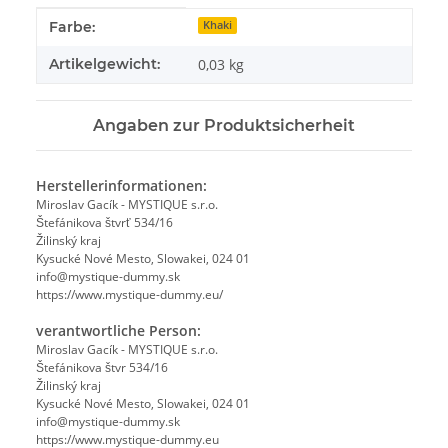
Produkteigenschaft
Wert
Farbe:
Khaki
Artikelgewicht:
0,03
kg
Angaben zur Produktsicherheit
Herstellerinformationen:
Miroslav Gacík - MYSTIQUE s.r.o.
Štefánikova štvrť 534/16
Žilinský kraj
Kysucké Nové Mesto, Slowakei, 024 01
info@mystique-dummy.sk
https://www.mystique-dummy.eu/
verantwortliche Person:
Miroslav Gacík - MYSTIQUE s.r.o.
Štefánikova štvr 534/16
Žilinský kraj
Kysucké Nové Mesto, Slowakei, 024 01
info@mystique-dummy.sk
https://www.mystique-dummy.eu