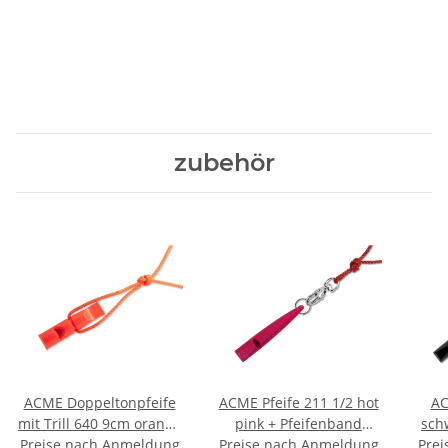
zubehör
ACME Doppeltonpfeife
ACME Pfeife 211 1/2 hot
AC
mit Trill 640 9cm orange
pink + Pfeifenband
sch
+ Pfeifenband kostenlos
Preise nach Anmeldung
Preise nach Anmeldung
kostenlos
Prei