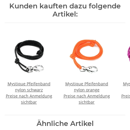
Kunden kauften dazu folgende
Artikel:
Mystique Pfeifenband
Mystique Pfeifenband
Mys
nylon schwarz
nylon orange
Preise nach Anmeldung
Preise nach Anmeldung
Prei
sichtbar
sichtbar
Ähnliche Artikel