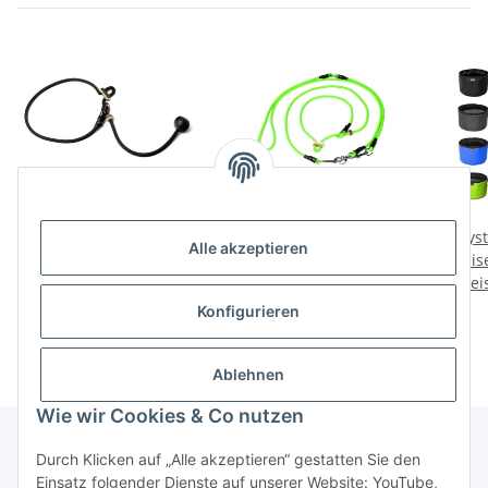
Mystique® Field trial
Mystique Hunting Profi
Myst
Alle akzeptieren
Kurzführer 6mm mit
Umhängeleine 6mm mit
Reis
Preise nach Anmeldung
Zugbegrenzung
Preise nach Anmeldung
Zugbegrenzung
Prei
fa
sichtbar
sichtbar
Konfigurieren
Ablehnen
Wie wir Cookies & Co nutzen
Durch Klicken auf „Alle akzeptieren“ gestatten Sie den
Einsatz folgender Dienste auf unserer Website: YouTube,
Informationen