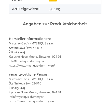
Artikelgewicht:
0,03
kg
Angaben zur Produktsicherheit
Herstellerinformationen:
Miroslav Gacík - MYSTIQUE s.r.o.
Štefánikova štvrť 534/16
Žilinský kraj
Kysucké Nové Mesto, Slowakei, 024 01
info@mystique-dummy.sk
https://www.mystique-dummy.eu/
verantwortliche Person:
Miroslav Gacík - MYSTIQUE s.r.o.
Štefánikova štvr 534/16
Žilinský kraj
Kysucké Nové Mesto, Slowakei, 024 01
info@mystique-dummy.sk
https://www.mystique-dummy.eu