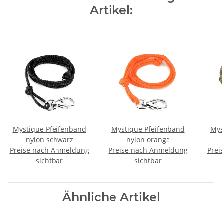
Artikel:
Mystique Pfeifenband
Mystique Pfeifenband
Mys
nylon schwarz
nylon orange
Preise nach Anmeldung
Preise nach Anmeldung
Prei
sichtbar
sichtbar
Ähnliche Artikel