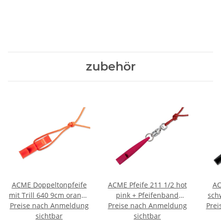
zubehör
ACME Doppeltonpfeife
ACME Pfeife 211 1/2 hot
AC
mit Trill 640 9cm orange
pink + Pfeifenband
sch
+ Pfeifenband kostenlos
Preise nach Anmeldung
Preise nach Anmeldung
kostenlos
Prei
sichtbar
sichtbar