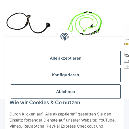
Mystique® Field trial
Mystique Hunting Profi
Mys
Alle akzeptieren
Kurzführer 6mm mit
Umhängeleine 6mm mit
Um
Preise nach Anmeldung
Zugbegrenzung
Preise nach Anmeldung
Zugbegrenzung
Prei
sichtbar
sichtbar
Konfigurieren
Ablehnen
Wie wir Cookies & Co nutzen
Durch Klicken auf „Alle akzeptieren“ gestatten Sie den
Einsatz folgender Dienste auf unserer Website: YouTube,
Informationen
Vimeo, ReCaptcha, PayPal Express Checkout und