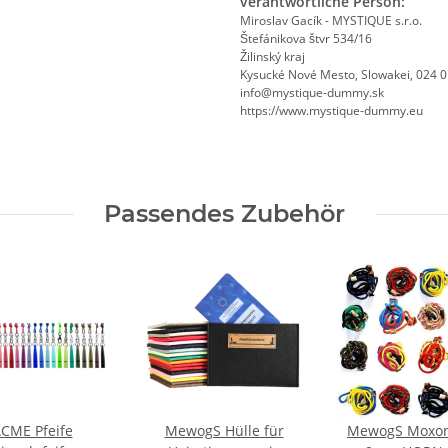
verantwortliche Person:
Miroslav Gacík - MYSTIQUE s.r.o.
Štefánikova štvr 534/16
Žilinský kraj
Kysucké Nové Mesto, Slowakei, 024 
info@mystique-dummy.sk
https://www.mystique-dummy.eu
Passendes Zubehör
CME Pfeife
MewogS Hülle für
MewogS Moxon