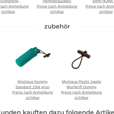
inzelpfeife
Heimtierausweis
6mm HORN 
feife 210 - 210,5
 nach Anmeldung
Preise nach Anmeldung
Preise nach An
Zugbegrenz
 211,5 - 212
sichtbar
sichtbar
sichtbar
zubehör
Mystique Dummy
Mystique Plastic toggle
Standard 250g grün
Wurfgriff Dummy
Preise nach Anmeldung
Preise nach Anmeldung
sichtbar
sichtbar
unden kauften dazu folgende Artike