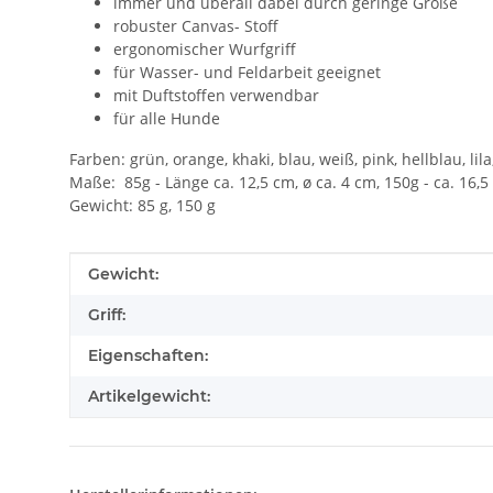
immer und überall dabei durch geringe Größe
robuster Canvas- Stoff
ergonomischer Wurfgriff
für Wasser- und Feldarbeit geeignet
mit Duftstoffen verwendbar
für alle Hunde
Farben: grün, orange, khaki, blau, weiß, pink, hellblau, li
Maße: 85g - Länge ca. 12,5 cm, ø ca. 4 cm, 150g - ca. 16,5
Gewicht: 85 g, 150 g
Produkteigenschaft
Wert
Gewicht:
Griff:
Eigenschaften:
Artikelgewicht: