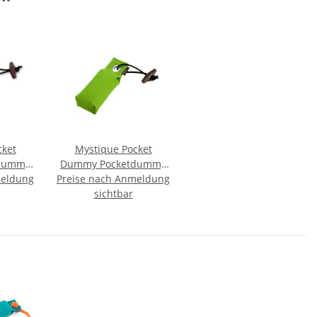
cket
Mystique Pocket
dummy
Dummy Pocketdummy
meldung
Preise nach Anmeldung
neon grün 85g
sichtbar