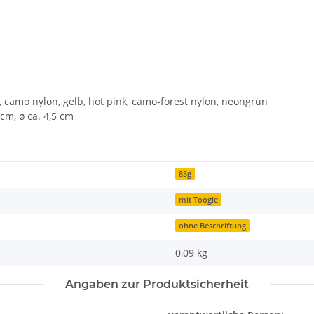
la, camo nylon, gelb, hot pink, camo-forest nylon, neongrün
 cm, ø ca. 4,5 cm
85g
mit Toogle
ohne Beschriftung
0,09
kg
Angaben zur Produktsicherheit