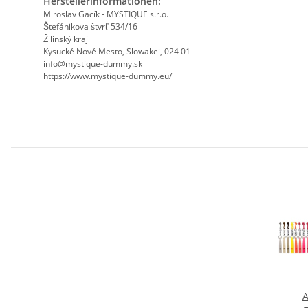
Herstellerinformationen:
Miroslav Gacík - MYSTIQUE s.r.o.
Štefánikova štvrť 534/16
Žilinský kraj
Kysucké Nové Mesto, Slowakei, 024 01
info@mystique-dummy.sk
https://www.mystique-dummy.eu/
A