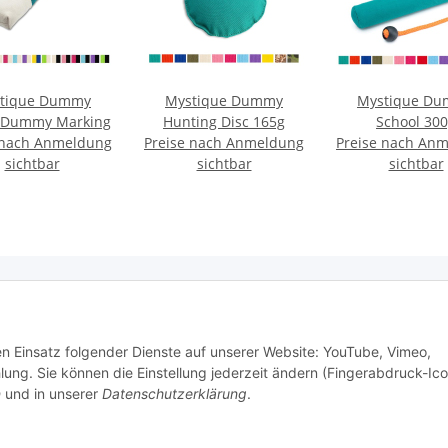
tique Dummy
Mystique Dummy
Mystique D
t Dummy Marking
Hunting Disc 165g
School 30
 nach Anmeldung
Preise nach Anmeldung
Preise nach An
sichtbar
sichtbar
sichtbar
e Informationen
den Einsatz folgender Dienste auf unserer Website: YouTube, Vimeo,
g. Sie können die Einstellung jederzeit ändern (Fingerabdruck-Ico
n
und in unserer
Datenschutzerklärung
.
tz
setzhinweise