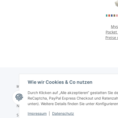
Mys
Pocke
Preise
Wie wir Cookies & Co nutzen
Informationen
Gesetzlich
Durch Klicken auf „Alle akzeptieren“ gestatten Sie 
Zahlungsmöglichkeiten
AGB
ReCaptcha, PayPal Express Checkout und Ratenzahlun
unten). Weitere Details finden Sie unter
Konfiguriere
Newsletter
Datenschu
Impressum
|
Datenschutz
Sitemap
Batteriege