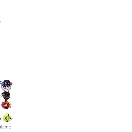
01
leine