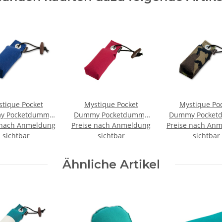
tique Pocket
Mystique Pocket
Mystique Po
y Pocketdummy
Dummy Pocketdummy
Dummy Pocket
 nach Anmeldung
blau 85g
Preise nach Anmeldung
hot pink 85g
Preise nach An
camo 85g
sichtbar
sichtbar
sichtbar
Ähnliche Artikel