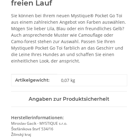
freien Lauf
Sie können bei Ihrem neuen Mystique® Pocket Go Toi
aus einem zahlreichen Angebot von Farben auswählen.
Mögen Sie lieber Lila, Blau oder ein freundliches Gelb?
Auch ansprechende Muster wie Camouflage oder
Camo-forest stehen zur Auswahl. Passen Sie Ihren
Mystique® Pocket Go Toi farblich an das Geschirr und
die Leine Ihres Hundes an und schaffen Sie einen
einheitlichen Look, der anspricht.
Produkteigenschaft
Wert
Artikelgewicht:
0,07
kg
Angaben zur Produktsicherheit
Herstellerinformationen:
Miroslav Gacík - MYSTIQUE s.r.o.
Štefánikova štvrť 534/16
Žilinský kraj