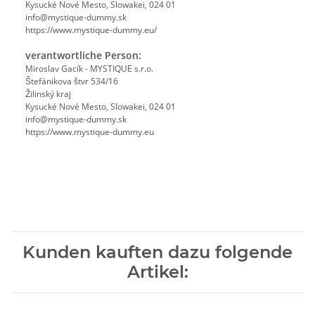
Kysucké Nové Mesto, Slowakei, 024 01
info@mystique-dummy.sk
https://www.mystique-dummy.eu/
verantwortliche Person:
Miroslav Gacík - MYSTIQUE s.r.o.
Štefánikova štvr 534/16
Žilinský kraj
Kysucké Nové Mesto, Slowakei, 024 01
info@mystique-dummy.sk
https://www.mystique-dummy.eu
Kunden kauften dazu folgende
Artikel: