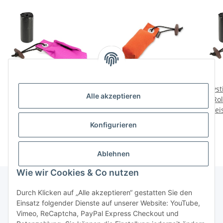
Mystique Pocket Go Toi +
Mystique Pocket Dummy
Myst
Alle akzeptieren
1 Rolle Kotbeutel (20 Stk)
Pocketdummy orange
1 Rol
Preise nach Anmeldung
pink
Preise nach Anmeldung
85g
Prei
sichtbar
sichtbar
Konfigurieren
Ablehnen
Wie wir Cookies & Co nutzen
Durch Klicken auf „Alle akzeptieren“ gestatten Sie den
Informationen
Einsatz folgender Dienste auf unserer Website: YouTube,
Vimeo, ReCaptcha, PayPal Express Checkout und