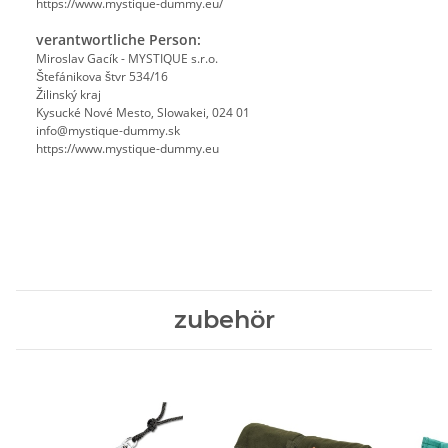
https://www.mystique-dummy.eu/
verantwortliche Person:
Miroslav Gacík - MYSTIQUE s.r.o.
Štefánikova štvr 534/16
Žilinský kraj
Kysucké Nové Mesto, Slowakei, 024 01
info@mystique-dummy.sk
https://www.mystique-dummy.eu
zubehör