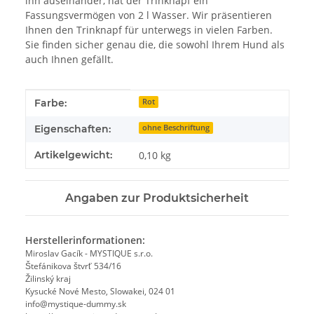
ihn auseinander, hat der Trinknapf ein
Fassungsvermögen von 2 l Wasser. Wir präsentieren
Ihnen den Trinknapf für unterwegs in vielen Farben.
Sie finden sicher genau die, die sowohl Ihrem Hund als
auch Ihnen gefällt.
Produkteigenschaft
Wert
Farbe:
Rot
Eigenschaften:
ohne Beschriftung
Artikelgewicht:
0,10
kg
Angaben zur Produktsicherheit
Herstellerinformationen:
Miroslav Gacík - MYSTIQUE s.r.o.
Štefánikova štvrť 534/16
Žilinský kraj
Kysucké Nové Mesto, Slowakei, 024 01
info@mystique-dummy.sk