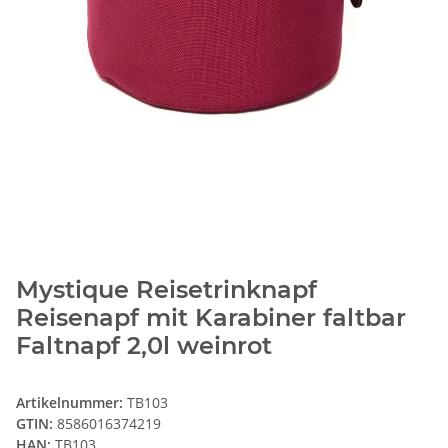
Mystique Reisetrinknapf
Reisenapf mit Karabiner faltbar
Faltnapf 2,0l weinrot
Artikelnummer:
TB103
GTIN:
8586016374219
HAN:
TB103