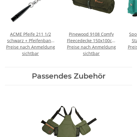
ACME Pfeife 211 1/2
Pinewood 9108 Comfy
Spo
schwarz + Pfeifenband
Fleecedecke 150x100cm
St
Preise nach Anmeldung
kostenlos
Preise nach Anmeldung
jagdgrün
Prei
sichtbar
sichtbar
Passendes Zubehör