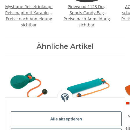
Mystique Reisetrinknapf
Pinewood 1123 Dog
AC
Reisenapf mit Karabiner
Sports Candy Bag
sch
Preise nach Anmeldung
faltbar Faltnapf 2,0l
Preise nach Anmeldung
Schwarz (400)
Prei
schwarz
sichtbar
sichtbar
Ähnliche Artikel
Mystique Dummy Ball
Mystique Dummy School
M
Alle akzeptieren
300g
300g
Preise nach Anmeldung
Preise nach Anmeldung
Prei