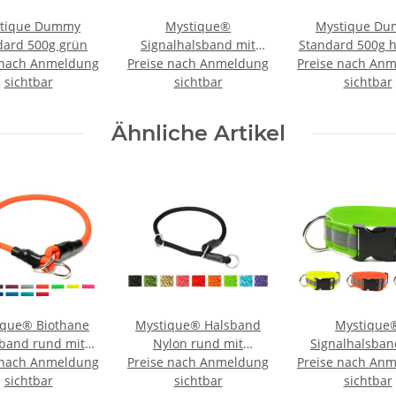
tique Dummy
Mystique®
Mystique D
dard 500g grün
Signalhalsband mit
Standard 500g h
 nach Anmeldung
Preise nach Anmeldung
Klettverschluss
Preise nach An
sichtbar
Reflexhalsband 50cm
sichtbar
sichtbar
neon gelb
Ähnliche Artikel
ique® Biothane
Mystique® Halsband
Mystique
band rund mit
Nylon rund mit
Signalhalsban
 nach Anmeldung
egrenzung 8mm
Preise nach Anmeldung
Zugbegrenzung 8mm
Preise nach An
Klickverschlus
sichtbar
sichtbar
sichtbar