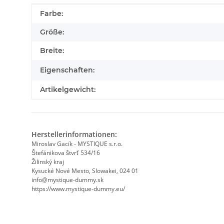
Produkteigenschaft
Wert
Farbe:
Größe:
Breite:
Eigenschaften:
Artikelgewicht:
Herstellerinformationen:
Miroslav Gacík - MYSTIQUE s.r.o.
Štefánikova štvrť 534/16
Žilinský kraj
Kysucké Nové Mesto, Slowakei, 024 01
info@mystique-dummy.sk
https://www.mystique-dummy.eu/