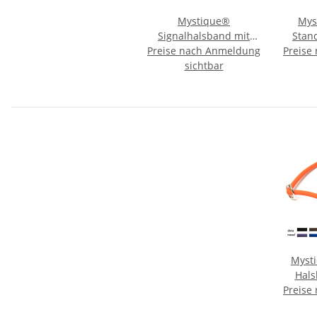
Mystique®
Mys
Signalhalsband mit
Stan
Preise nach Anmeldung
Klettverschluss
Preise
Reflexhalsband 45cm
sichtbar
neon gelb
Myst
Hals
Preise
Zugb