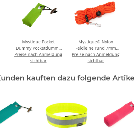
Mystique Pocket
Mystique® Nylon
Dummy Pocketdummy
Feldleine rund 7mm
Preise nach Anmeldung
neon grün 85g
Preise nach Anmeldung
neon orange
sichtbar
sichtbar
unden kauften dazu folgende Artike