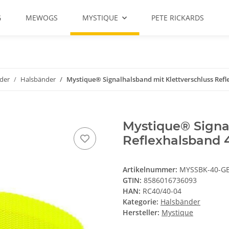
G
MEWOGS
MYSTIQUE
PETE RICKARDS
der
Halsbänder
Mystique® Signalhalsband mit Klettverschluss Ref
Mystique® Signa
Reflexhalsband 
Artikelnummer:
MYSSBK-40-G
GTIN:
8586016736093
HAN:
RC40/40-04
Kategorie:
Halsbänder
Hersteller:
Mystique