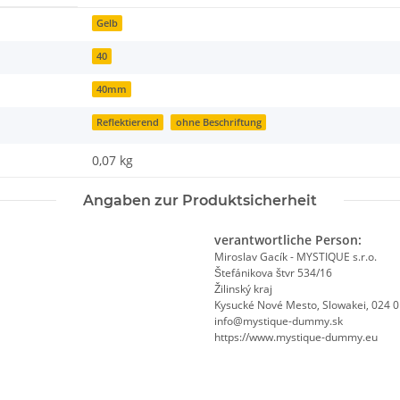
Gelb
40
40mm
Reflektierend
ohne Beschriftung
0,07
kg
Angaben zur Produktsicherheit
verantwortliche Person:
Miroslav Gacík - MYSTIQUE s.r.o.
Štefánikova štvr 534/16
Žilinský kraj
Kysucké Nové Mesto, Slowakei, 024 
info@mystique-dummy.sk
https://www.mystique-dummy.eu