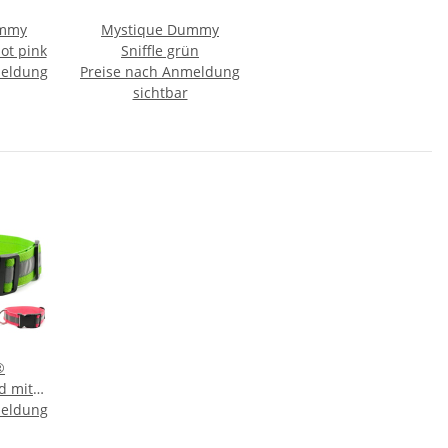
ummy
Mystique Dummy
ot pink
Sniffle grün
meldung
Preise nach Anmeldung
sichtbar
®
d mit
meldung
s 40mm