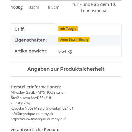
für Hunde ab dem 10.
1000g
33cm
8,5cm
Lebensmonat
Produkteigenschaft
Wert
Griff:
mit Toogle
Eigenschaften:
ohne Beschriftung
Artikelgewicht:
0,54
kg
Angaben zur Produktsicherheit
Herstellerinformationen:
Miroslav Gacík - MYSTIQUE s.r.o.
Štefánikova štvrť 534/16
Žilinský kraj
Kysucké Nové Mesto, Slowakei, 024 01
info@mystique-dummy.sk
https://www.mystique-dummy.eu/
verantwortliche Person: