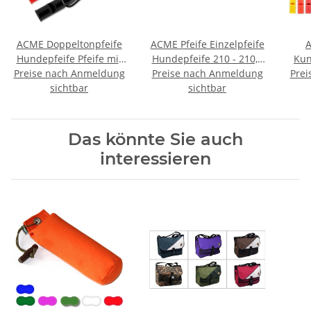
ACME Doppeltonpfeife
ACME Pfeife Einzelpfeife
A
Hundepfeife Pfeife mit
Hundepfeife 210 - 210,5
Kun
Preise nach Anmeldung
Trill + Pfeifenband
Preise nach Anmeldung
- 211,5 - 212
Prei
sichtbar
sichtbar
Das könnte Sie auch
interessieren