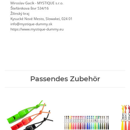
Miroslav Gacík - MYSTIQUE s.r.o.
Štefánikova štvr 534/16
Žilinský kraj
Kysucké Nové Mesto, Slowakei, 024 01
info@mystique-dummy.sk
https://www.mystique-dummy.eu
Passendes Zubehör