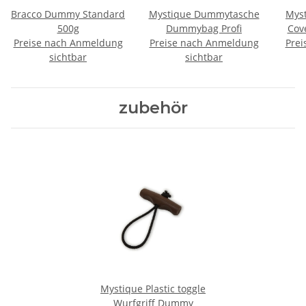
Bracco Dummy Standard
Mystique Dummytasche
Myst
500g
Dummybag Profi
Cov
Preise nach Anmeldung
Preise nach Anmeldung
Prei
sichtbar
sichtbar
zubehör
Mystique Plastic toggle
Wurfgriff Dummy