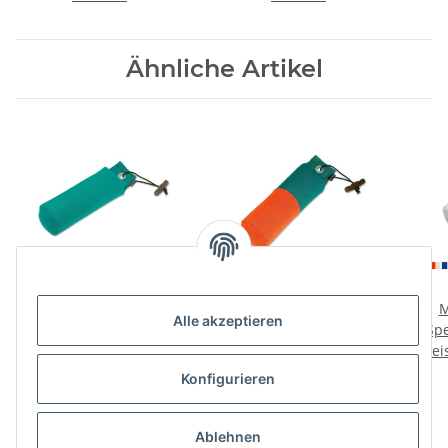
Ähnliche Artikel
Mystique Dummy
Mystique Dummy
M
Alle akzeptieren
Trainer
Marking
Sp
Preise nach Anmeldung
Preise nach Anmeldung
Prei
sichtbar
sichtbar
Konfigurieren
Ablehnen