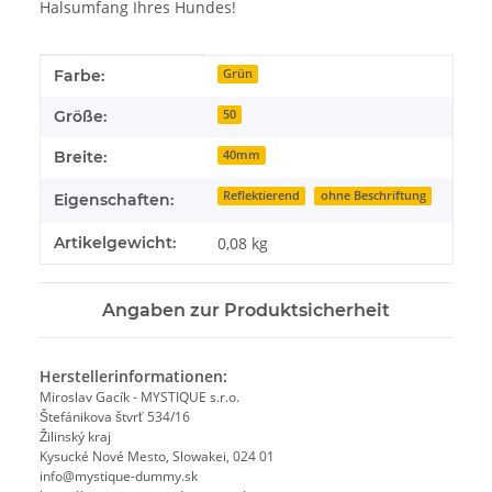
Halsumfang Ihres Hundes!
Produkteigenschaft
Wert
Farbe:
Grün
Größe:
50
Breite:
40mm
Reflektierend
ohne Beschriftung
Eigenschaften:
Artikelgewicht:
0,08
kg
Angaben zur Produktsicherheit
Herstellerinformationen:
Miroslav Gacík - MYSTIQUE s.r.o.
Štefánikova štvrť 534/16
Žilinský kraj
Kysucké Nové Mesto, Slowakei, 024 01
info@mystique-dummy.sk