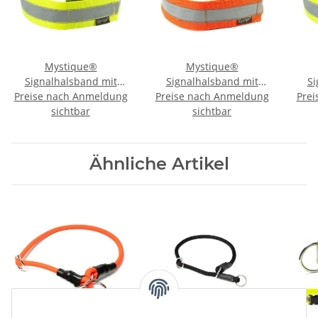
Mystique®
Mystique®
Signalhalsband mit
Signalhalsband mit
Si
Preise nach Anmeldung
Klettverschluss
Preise nach Anmeldung
Klettverschluss
Prei
Reflexhalsband 50cm
sichtbar
Reflexhalsband 45cm
sichtbar
Re
neon gelb
neon orange
Ähnliche Artikel