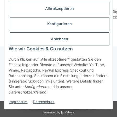
Mystique® Biothane
Mystique® Halsband
Alle akzeptieren
Halsband rund mit
Nylon rund mit
Si
Preise nach Anmeldung
Zugbegrenzung 8mm
Preise nach Anmeldung
Zugbegrenzung 8mm
Prei
Kli
sichtbar
sichtbar
Konfigurieren
Ablehnen
Wie wir Cookies & Co nutzen
Durch Klicken auf „Alle akzeptieren“ gestatten Sie den
Einsatz folgender Dienste auf unserer Website: YouTube,
Informationen
Vimeo, ReCaptcha, PayPal Express Checkout und
Ratenzahlung. Sie können die Einstellung jederzeit ändern
Gesetzliche Informationen
(Fingerabdruck-Icon links unten). Weitere Details finden
Sie unter
Konfigurieren
und in unserer
Datenschutzerklärung
.
* Alle Preise zzgl. gesetzlicher USt.
Impressum
|
Datenschutz
© Mario's Dogshop B2B by Hickethier GmbH
Powered by
JTL-Shop