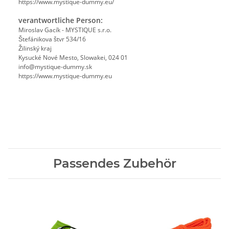
https://www.mystique-dummy.eu/
verantwortliche Person:
Miroslav Gacík - MYSTIQUE s.r.o.
Štefánikova štvr 534/16
Žilinský kraj
Kysucké Nové Mesto, Slowakei, 024 01
info@mystique-dummy.sk
https://www.mystique-dummy.eu
Passendes Zubehör