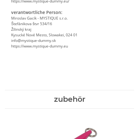
https://www.mystique-dummy.eu/
verantwortliche Person:
Miroslav Gacík - MYSTIQUE s.r.o.
Štefánikova štvr 534/16
Žilinský kraj
Kysucké Nové Mesto, Slowakei, 024 01
info@mystique-dummy.sk
https://www.mystique-dummy.eu
zubehör