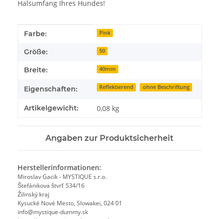
Halsumfang Ihres Hundes!
Produkteigenschaft
Wert
Farbe:
Pink
Größe:
50
Breite:
40mm
Reflektierend
ohne Beschriftung
Eigenschaften:
Artikelgewicht:
0,08
kg
Angaben zur Produktsicherheit
Herstellerinformationen:
Miroslav Gacík - MYSTIQUE s.r.o.
Štefánikova štvrť 534/16
Žilinský kraj
Kysucké Nové Mesto, Slowakei, 024 01
info@mystique-dummy.sk