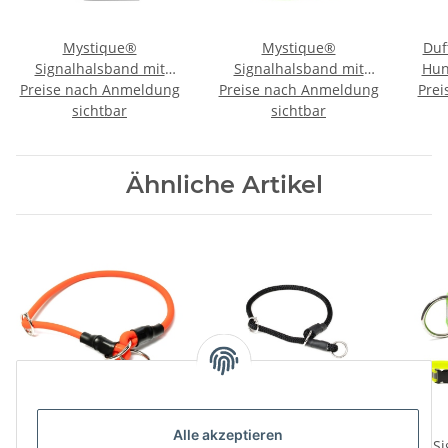
Mystique®
Mystique®
Duf
Signalhalsband mit
Signalhalsband mit
Hun
Preise nach Anmeldung
Klettverschluss
Preise nach Anmeldung
Klettverschluss
Prei
Reflexhalsband 45cm
sichtbar
Reflexhalsband 50cm
sichtbar
neon pink
neon grün
Ähnliche Artikel
Mystique® Biothane
Mystique® Halsband
Alle akzeptieren
Halsband rund mit
Nylon rund mit
Si