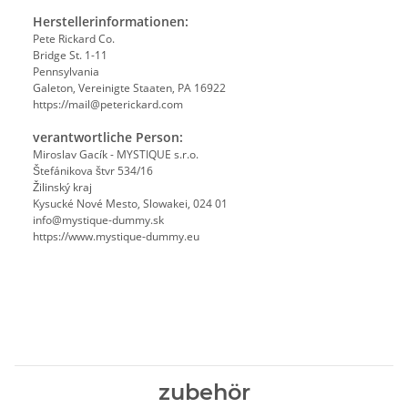
Herstellerinformationen:
Pete Rickard Co.
Bridge St. 1-11
Pennsylvania
Galeton, Vereinigte Staaten, PA 16922
https://mail@peterickard.com
verantwortliche Person:
Miroslav Gacík - MYSTIQUE s.r.o.
Štefánikova štvr 534/16
Žilinský kraj
Kysucké Nové Mesto, Slowakei, 024 01
info@mystique-dummy.sk
https://www.mystique-dummy.eu
zubehör