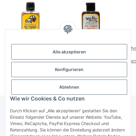
Duftstoff fürs Training
Duftstoff fürs Training
Mys
Alle akzeptieren
Hund 35ml Ente - Duck
Hund 35ml Rehwild -
Preise nach Anmeldung
Preise nach Anmeldung
Deer
Prei
sichtbar
sichtbar
Konfigurieren
Ablehnen
Wie wir Cookies & Co nutzen
Durch Klicken auf „Alle akzeptieren“ gestatten Sie den
Einsatz folgender Dienste auf unserer Website: YouTube,
Informationen
Vimeo, ReCaptcha, PayPal Express Checkout und
Ratenzahlung. Sie können die Einstellung jederzeit ändern
Gesetzliche Informationen