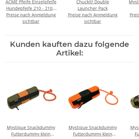
ACME Pfeife Einzelpfeife
Chuckit! Double
Myst
Hundepfeife 210 - 210,5
Launcher Pack
Preise nach Anmeldung
- 211,5 - 212
Preise nach Anmeldung
Prei
sichtbar
sichtbar
Kunden kauften dazu folgende
Artikel:
Mystique Snackdummy
Mystique Snackdummy
Mys
Futterdummy klein
Futterdummy klein
F