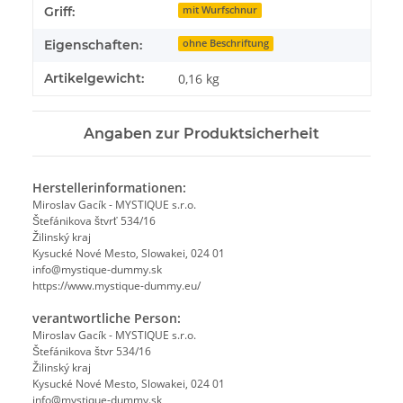
Produkteigenschaft
Wert
Griff:
mit Wurfschnur
Eigenschaften:
ohne Beschriftung
Artikelgewicht:
0,16
kg
Angaben zur Produktsicherheit
Herstellerinformationen:
Miroslav Gacík - MYSTIQUE s.r.o.
Štefánikova štvrť 534/16
Žilinský kraj
Kysucké Nové Mesto, Slowakei, 024 01
info@mystique-dummy.sk
https://www.mystique-dummy.eu/
verantwortliche Person:
Miroslav Gacík - MYSTIQUE s.r.o.
Štefánikova štvr 534/16
Žilinský kraj
Kysucké Nové Mesto, Slowakei, 024 01
info@mystique-dummy.sk