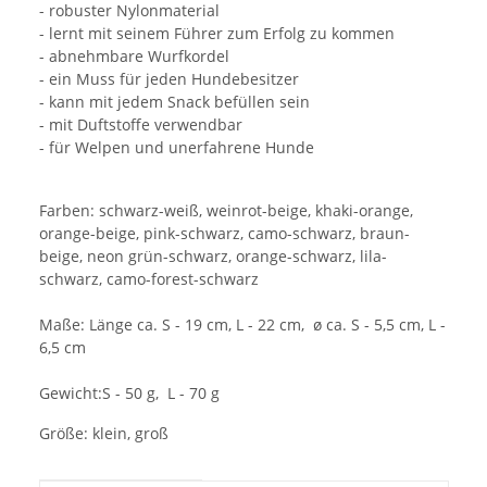
- robuster Nylonmaterial
- lernt mit seinem Führer zum Erfolg zu kommen
- abnehmbare Wurfkordel
- ein Muss für jeden Hundebesitzer
- kann mit jedem Snack befüllen sein
- mit Duftstoffe verwendbar
- für Welpen und unerfahrene Hunde
Farben: schwarz-weiß, weinrot-beige, khaki-orange,
orange-beige, pink-schwarz, camo-schwarz, braun-
beige, neon grün-schwarz, orange-schwarz, lila-
schwarz, camo-forest-schwarz
Maße: Länge ca. S - 19 cm, L - 22 cm, ø ca. S - 5,5 cm, L -
6,5 cm
Gewicht:S - 50 g, L - 70 g
Größe: klein, groß