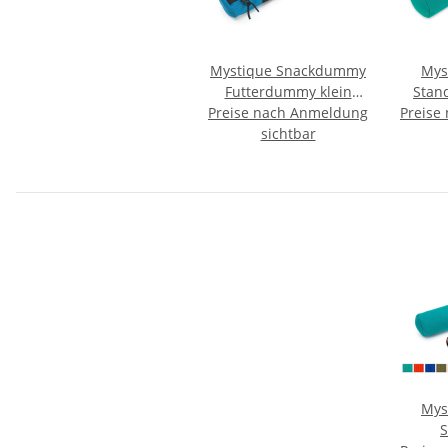
Mystique Snackdummy
Mys
Futterdummy klein
Stan
Preise nach Anmeldung
reflex blau/schwarz
Preise
sichtbar
Mys
S