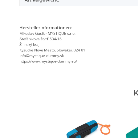
Artikelgewicht:
Herstellerinformationen:
Miroslav Gacík - MYSTIQUE s.r.o.
Štefánikova štvrť 534/16
Žilinský kraj
Kysucké Nové Mesto, Slowakei, 024 01
info@mystique-dummy.sk
https://www.mystique-dummy.eu/
K