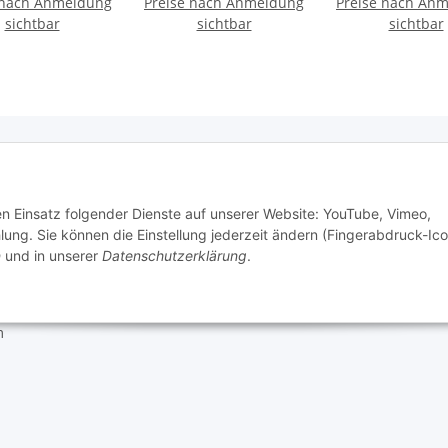
 nach Anmeldung
Preise nach Anmeldung
Preise nach An
sichtbar
sichtbar
sichtbar
e Informationen
den Einsatz folgender Dienste auf unserer Website: YouTube, Vimeo,
g. Sie können die Einstellung jederzeit ändern (Fingerabdruck-Ico
n
und in unserer
Datenschutzerklärung
.
tz
setzhinweise
m
 Mario's Dogshop B2B by Hickethier GmbH