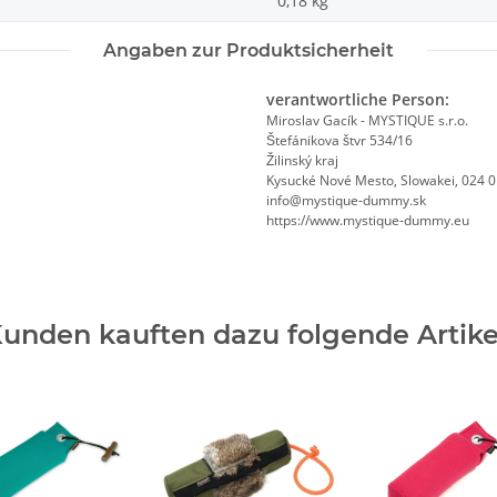
0,18
kg
Angaben zur Produktsicherheit
verantwortliche Person:
Miroslav Gacík - MYSTIQUE s.r.o.
Štefánikova štvr 534/16
Žilinský kraj
Kysucké Nové Mesto, Slowakei, 024 
info@mystique-dummy.sk
https://www.mystique-dummy.eu
unden kauften dazu folgende Artike