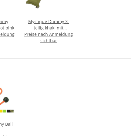
ummy
Mystique Dummy 3-
ot pink
teilig khaki mit
meldung
Preise nach Anmeldung
Kaninchenfell 1,0 kg
sichtbar
y Ball