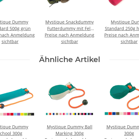
tique Dummy
Mystique Snackdummy
Mystique D
dard 500g grün
Futterdummy mit Fell
Standard 250g h
 nach Anmeldung
Preise nach Anmeldung
klein khaki
Preise nach An
sichtbar
sichtbar
sichtbar
Ähnliche Artikel
tique Dummy
Mystique Dummy Ball
Mystique Dumm
chool 300g
Marking 300g
300g