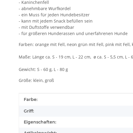
- Kaninchenfell
- abnehmbare Wurfkordel
- ein Muss für jeden Hundebesitzer
- kann mit jedem Snack befüllen sein
- mit Duftstoffe verwendbar
- für größeren Hunderassen und unerfahrenen Hunde
Farben: orange mit Fell, neon grün mit Fell, pink mit Fell, kh
Maße: Länge ca. S - 19 cm, L - 22 cm, ø ca. S - 5,5 cm, L - 
Gewicht: S - 60 g, L - 80 g
Größe: klein, groß
Produkteigenschaft
Wert
Farbe:
Griff:
Eigenschaften: