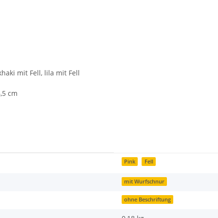
aki mit Fell, lila mit Fell
6,5 cm
Pink
Fell
mit Wurfschnur
ohne Beschriftung