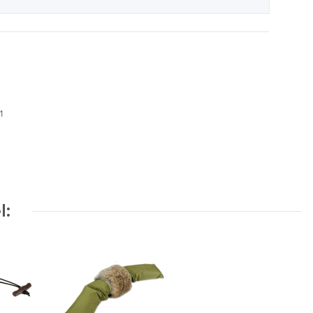
01
l: