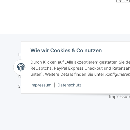
Preise
Wie wir Cookies & Co nutzen
Informationen
Gesetzlich
Durch Klicken auf „Alle akzeptieren“ gestatten Sie 
Zahlungsmöglichkeiten
AGB
ReCaptcha, PayPal Express Checkout und Ratenzahlun
unten). Weitere Details finden Sie unter
Konfiguriere
Newsletter
Datenschu
Impressum
|
Datenschutz
Sitemap
Batteriege
Impressu
* Alle Preise zzgl. gesetzlicher USt.
©