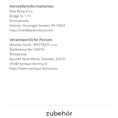
Herstellerinformationen:
Pete Rickard Co.
Bridge St. 1-11
Pennsylvania
Galeton, Vereinigte Staaten, PA 16922
https://mail@peterickard.com
verantwortliche Person:
Miroslav Gacík - MYSTIQUE s.r.o.
Štefánikova štvr 534/16
Žilinský kraj
Kysucké Nové Mesto, Slowakei, 024 01
info@mystique-dummy.sk
https://www.mystique-dummy.eu
zubehör