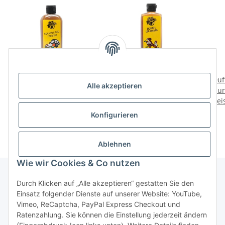
Duftstoff fürs Training
Duftstoff fürs Training
Duf
Alle akzeptieren
Hund 118ml Ente - Duck
Hund 118ml Fasan -
Hun
Preise nach Anmeldung
Preise nach Anmeldung
Pheasant
Prei
sichtbar
sichtbar
Konfigurieren
Ablehnen
Wie wir Cookies & Co nutzen
Durch Klicken auf „Alle akzeptieren“ gestatten Sie den
Einsatz folgender Dienste auf unserer Website: YouTube,
Informationen
Vimeo, ReCaptcha, PayPal Express Checkout und
Ratenzahlung. Sie können die Einstellung jederzeit ändern
Gesetzliche Informationen