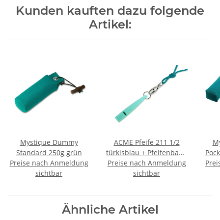
Kunden kauften dazu folgende
Artikel:
Mystique Dummy
ACME Pfeife 211 1/2
M
Standard 250g grün
türkisblau + Pfeifenband
Pock
Preise nach Anmeldung
Preise nach Anmeldung
kostenlos
Prei
sichtbar
sichtbar
Ähnliche Artikel