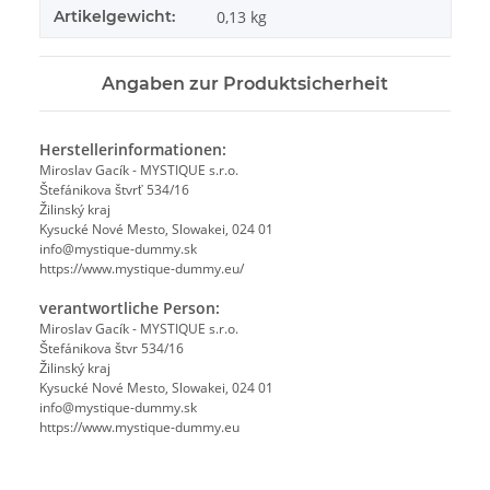
Artikelgewicht:
0,13
kg
Angaben zur Produktsicherheit
Herstellerinformationen:
Miroslav Gacík - MYSTIQUE s.r.o.
Štefánikova štvrť 534/16
Žilinský kraj
Kysucké Nové Mesto, Slowakei, 024 01
info@mystique-dummy.sk
https://www.mystique-dummy.eu/
verantwortliche Person:
Miroslav Gacík - MYSTIQUE s.r.o.
Štefánikova štvr 534/16
Žilinský kraj
Kysucké Nové Mesto, Slowakei, 024 01
info@mystique-dummy.sk
https://www.mystique-dummy.eu