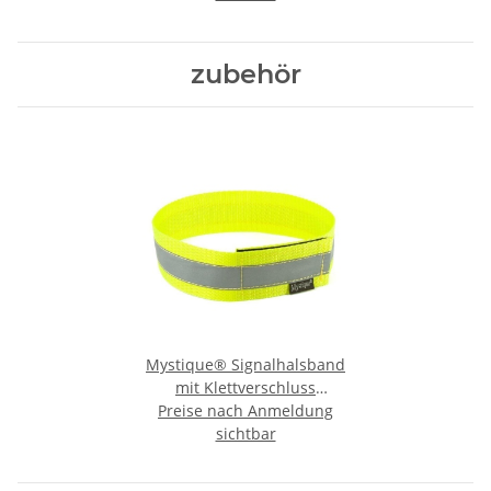
zubehör
Mystique® Signalhalsband
mit Klettverschluss
Reflexhalsband 55cm neon
Preise nach Anmeldung
sichtbar
gelb