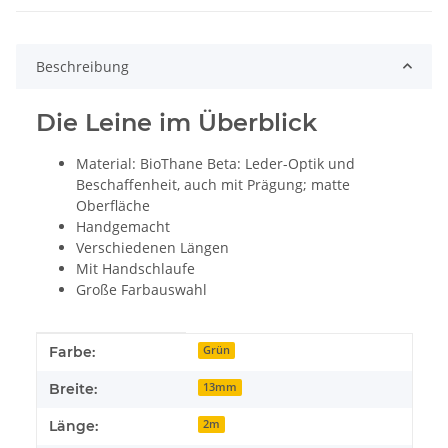
Beschreibung
Die Leine im Überblick
Material: BioThane Beta: Leder-Optik und
Beschaffenheit, auch mit Prägung; matte
Oberfläche
Handgemacht
Verschiedenen Längen
Mit Handschlaufe
Große Farbauswahl
Produkteigenschaft
Wert
Farbe:
Grün
Breite:
13mm
Länge:
2m