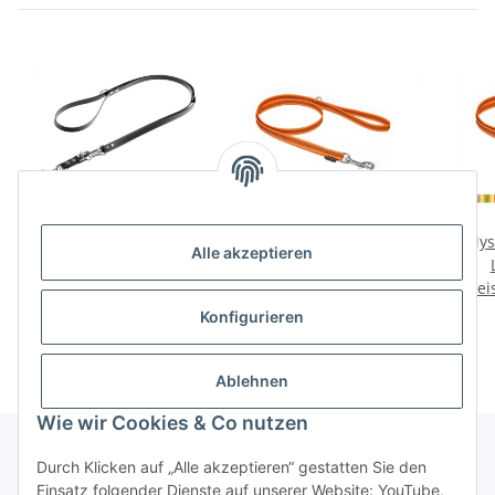
Mystique® Biothane
Mystique® Gummierte
Mys
Alle akzeptieren
verstellbare Leine
Leine 12mm mit
Preise nach Anmeldung
Preise nach Anmeldung
Handschlaufe Standard
Prei
Han
sichtbar
Karabiner
sichtbar
Konfigurieren
Ablehnen
Wie wir Cookies & Co nutzen
Durch Klicken auf „Alle akzeptieren“ gestatten Sie den
Einsatz folgender Dienste auf unserer Website: YouTube,