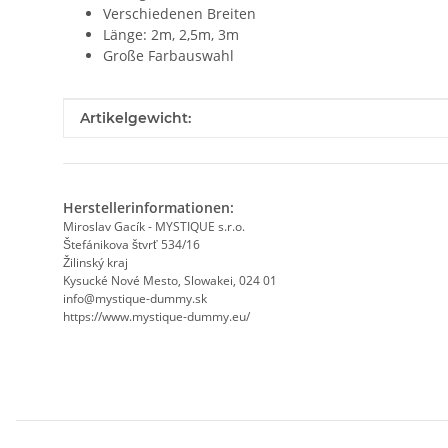
Verschiedenen Breiten
Länge: 2m, 2,5m, 3m
Große Farbauswahl
Produkteigenschaft
Wert
Artikelgewicht:
Herstellerinformationen:
Miroslav Gacík - MYSTIQUE s.r.o.
Štefánikova štvrť 534/16
Žilinský kraj
Kysucké Nové Mesto, Slowakei, 024 01
info@mystique-dummy.sk
https://www.mystique-dummy.eu/