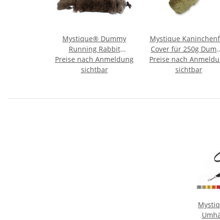
Mystique® Dummy
Mystique Kaninchenf
Running Rabbit
Cover für 250g Dum
Preise nach Anmeldung
Kaninchendummy mit
Preise nach Anmeld
Überzug
sichtbar
Fell
sichtbar
Mysti
Umhä