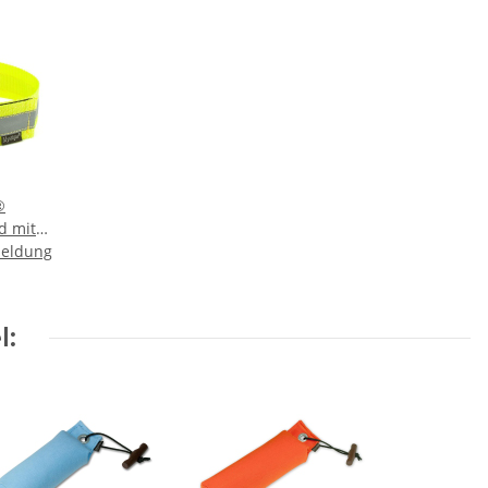
®
d mit
meldung
uss
d 55cm
b
l: