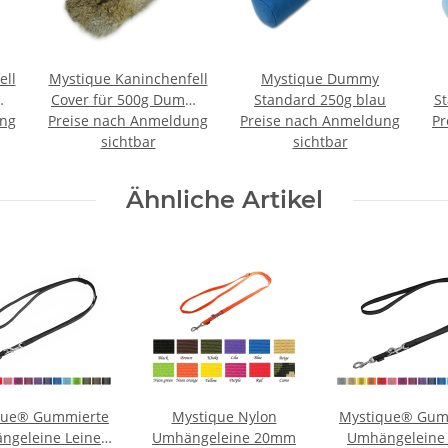
ell
Mystique Kaninchenfell
Mystique Dummy
my
Cover für 500g Dummy
Standard 250g blau
St
ung
Preise nach Anmeldung
Überzug
Preise nach Anmeldung
Pr
sichtbar
sichtbar
Ähnliche Artikel
que® Gummierte
Mystique Nylon
Mystique® Gum
ngeleine Leine
Umhängeleine 20mm
Umhängeleine 