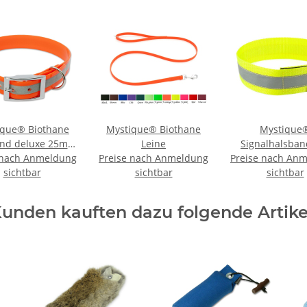
ique® Biothane
Mystique® Biothane
Mystique
and deluxe 25mm
Leine
Signalhalsban
 nach Anmeldung
 orange gold 35-
Preise nach Anmeldung
Preise nach An
Klettverschl
sichtbar
43cm
sichtbar
Reflexhalsban
sichtbar
neon gel
unden kauften dazu folgende Artike