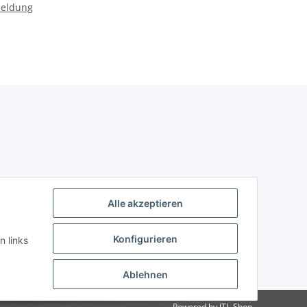
meldung
ard
r
Alle akzeptieren
Konfigurieren
n links
Ablehnen
Powered by
JTL-Shop