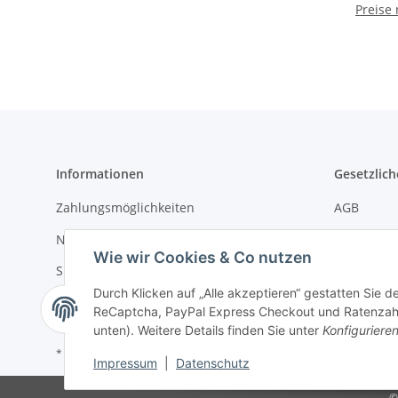
Preise
15
Informationen
Gesetzlich
Zahlungsmöglichkeiten
AGB
Newsletter
Datenschu
Wie wir Cookies & Co nutzen
Sitemap
Batteriege
Durch Klicken auf „Alle akzeptieren“ gestatten Sie 
Impressu
ReCaptcha, PayPal Express Checkout und Ratenzahlun
unten). Weitere Details finden Sie unter
Konfiguriere
* Alle Preise zzgl. gesetzlicher USt.
Impressum
|
Datenschutz
©