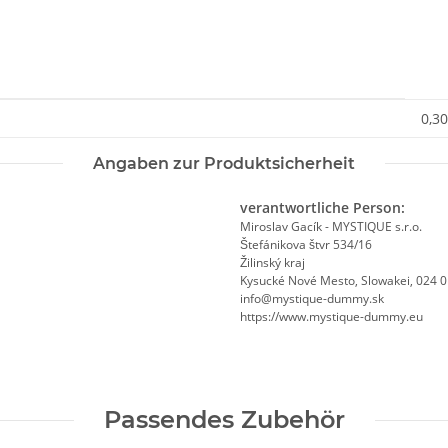
0,30
Angaben zur Produktsicherheit
verantwortliche Person:
Miroslav Gacík - MYSTIQUE s.r.o.
Štefánikova štvr 534/16
Žilinský kraj
Kysucké Nové Mesto, Slowakei, 024 
info@mystique-dummy.sk
https://www.mystique-dummy.eu
Passendes Zubehör