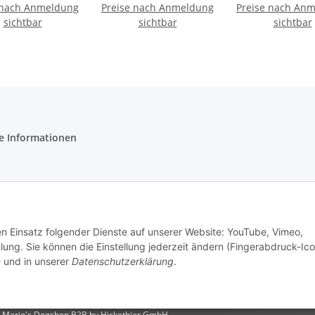
 nach Anmeldung
mm Standard
Preise nach Anmeldung
Preise nach An
20mm Stand
Karabiner
sichtbar
sichtbar
Karabine
sichtbar
e Informationen
tz
setzhinweise
den Einsatz folgender Dienste auf unserer Website: YouTube, Vimeo,
m
g. Sie können die Einstellung jederzeit ändern (Fingerabdruck-Ico
n
und in unserer
Datenschutzerklärung
.
 Mario's Dogshop B2B by Hickethier GmbH