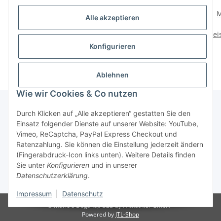
Mystique Kaninchenfell
Mystique Dummy
M
Alle akzeptieren
Dummy Hasenfell
Speedy Rabbit mit Fell
Preise nach Anmeldung
Preise nach Anmeldung
Prei
sichtbar
sichtbar
Konfigurieren
Ablehnen
Wie wir Cookies & Co nutzen
Durch Klicken auf „Alle akzeptieren“ gestatten Sie den
Einsatz folgender Dienste auf unserer Website: YouTube,
Informationen
Vimeo, ReCaptcha, PayPal Express Checkout und
Ratenzahlung. Sie können die Einstellung jederzeit ändern
Gesetzliche Informationen
(Fingerabdruck-Icon links unten). Weitere Details finden
Sie unter
Konfigurieren
und in unserer
Datenschutzerklärung
.
* Alle Preise zzgl. gesetzlicher USt.
Impressum
|
Datenschutz
© Mario's Dogshop B2B by Hickethier GmbH
Powered by
JTL-Shop