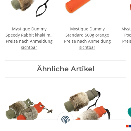
Mystique Dummy
Mystique Dummy
Myst
Speedy Rabbit khaki mit
Standard 500g orange
Po
Preise nach Anmeldung
Fell 250g
Preise nach Anmeldung
Prei
sichtbar
sichtbar
Ähnliche Artikel