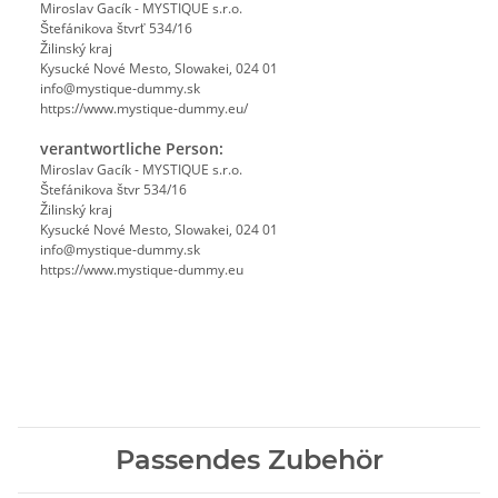
Miroslav Gacík - MYSTIQUE s.r.o.
Štefánikova štvrť 534/16
Žilinský kraj
Kysucké Nové Mesto, Slowakei, 024 01
info@mystique-dummy.sk
https://www.mystique-dummy.eu/
verantwortliche Person:
Miroslav Gacík - MYSTIQUE s.r.o.
Štefánikova štvr 534/16
Žilinský kraj
Kysucké Nové Mesto, Slowakei, 024 01
info@mystique-dummy.sk
https://www.mystique-dummy.eu
Passendes Zubehör