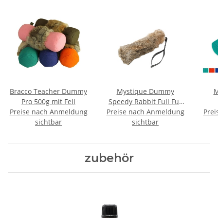
Bracco Teacher Dummy
Mystique Dummy
M
Pro 500g mit Fell
Speedy Rabbit Full Fur
Preise nach Anmeldung
Preise nach Anmeldung
mit Fell 250g
Prei
sichtbar
sichtbar
zubehör