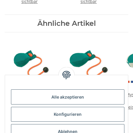
sichtbar
sichtbar
Ähnliche Artikel
Mystique Dummy Ball
Mystique Dummy Ball
Mys
Alle akzeptieren
150g
300g
Preise nach Anmeldung
Preise nach Anmeldung
Prei
sichtbar
sichtbar
Konfigurieren
Ablehnen