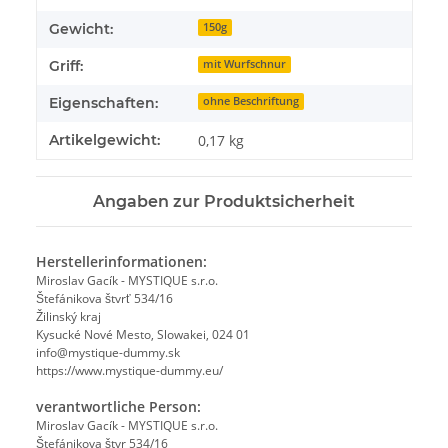
Gewicht:
150g
Griff:
mit Wurfschnur
Eigenschaften:
ohne Beschriftung
Artikelgewicht:
0,17
kg
Angaben zur Produktsicherheit
Herstellerinformationen:
Miroslav Gacík - MYSTIQUE s.r.o.
Štefánikova štvrť 534/16
Žilinský kraj
Kysucké Nové Mesto, Slowakei, 024 01
info@mystique-dummy.sk
https://www.mystique-dummy.eu/
verantwortliche Person:
Miroslav Gacík - MYSTIQUE s.r.o.
Štefánikova štvr 534/16