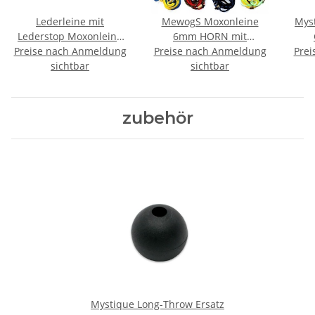
Lederleine mit
MewogS Moxonleine
Mys
Lederstop Moxonleine
6mm HORN mit
Preise nach Anmeldung
Ledermoxon 6mm ca.
Preise nach Anmeldung
Zugbegrenzung
Prei
sichtbar
120cm
sichtbar
zubehör
Mystique Long-Throw Ersatz