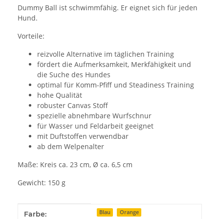
Dummy Ball ist schwimmfähig. Er eignet sich für jeden
Hund.
Vorteile:
reizvolle Alternative im täglichen Training
fördert die Aufmerksamkeit, Merkfähigkeit und
die Suche des Hundes
optimal für Komm-Pfiff und Steadiness Training
hohe Qualität
robuster Canvas Stoff
spezielle abnehmbare Wurfschnur
für Wasser und Feldarbeit geeignet
mit Duftstoffen verwendbar
ab dem Welpenalter
Maße: Kreis ca. 23 cm, Ø ca. 6,5 cm
Gewicht: 150 g
Produkteigenschaft
Wert
Blau
Orange
Farbe: