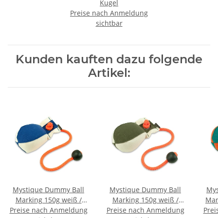
Kugel
Preise nach Anmeldung
sichtbar
Kunden kauften dazu folgende
Artikel:
Mystique Dummy Ball
Mystique Dummy Ball
Mys
Marking 150g weiß /
Marking 150g weiß /
Mar
Preise nach Anmeldung
blau
Preise nach Anmeldung
khaki
Prei