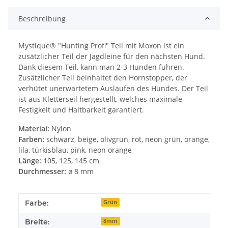
Beschreibung
Mystique® "Hunting Profi" Teil mit Moxon ist ein
zusätzlicher Teil der Jagdleine für den nächsten Hund.
Dank diesem Teil, kann man 2-3 Hunden führen.
Zusätzlicher Teil beinhaltet den Hornstopper, der
verhütet unerwartetem Auslaufen des Hundes. Der Teil
ist aus Kletterseil hergestellt, welches maximale
Festigkeit und Haltbarkeit garantiert.
Material:
Nylon
Farben:
schwarz, beige, olivgrün, rot, neon grün, orange,
lila, türkisblau, pink, neon orange
Länge:
105, 125, 145 cm
Durchmesser:
ø 8 mm
Produkteigenschaft
Wert
Farbe:
Grün
Breite:
8mm