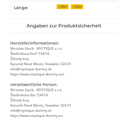
1,05m
1,25m
Länge:
Angaben zur Produktsicherheit
Herstellerinformationen:
Miroslav Gacík - MYSTIQUE s.r.o.
Štefánikova štvrť 534/16
Žilinský kraj
Kysucké Nové Mesto, Slowakei, 024 01
info@mystique-dummy.sk
https://www.mystique-dummy.eu/
verantwortliche Person:
Miroslav Gacík - MYSTIQUE s.r.o.
Štefánikova štvr 534/16
Žilinský kraj
Kysucké Nové Mesto, Slowakei, 024 01
info@mystique-dummy.sk
https://www.mystique-dummy.eu