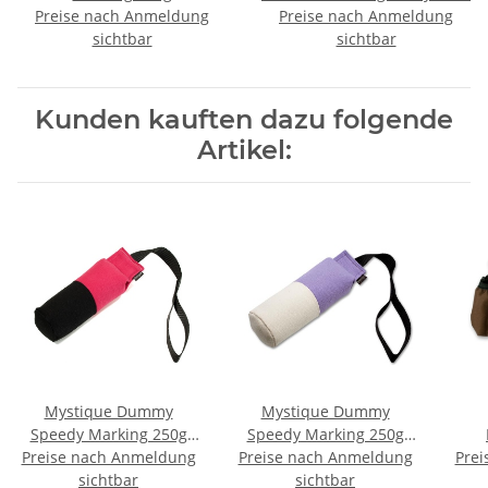
Preise nach Anmeldung
Preise nach Anmeldung
sichtbar
sichtbar
Kunden kauften dazu folgende
Artikel:
Mystique Dummy
Mystique Dummy
Speedy Marking 250g
Speedy Marking 250g
Preise nach Anmeldung
hot pink / schwarz
Preise nach Anmeldung
weiß / lila
Prei
S
sichtbar
sichtbar