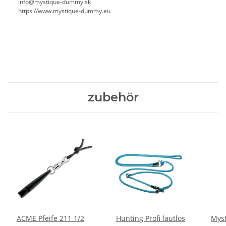
info@mystique-dummy.sk
https://www.mystique-dummy.eu
zubehör
ACME Pfeife 211 1/2
Hunting Profi lautlos
Myst