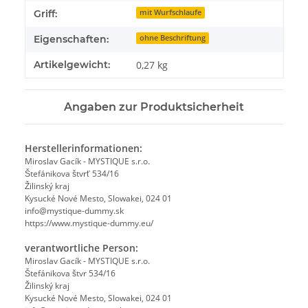
Griff:
mit Wurfschlaufe
Eigenschaften:
ohne Beschriftung
Artikelgewicht:
0,27
kg
Angaben zur Produktsicherheit
Herstellerinformationen:
Miroslav Gacík - MYSTIQUE s.r.o.
Štefánikova štvrť 534/16
Žilinský kraj
Kysucké Nové Mesto, Slowakei, 024 01
info@mystique-dummy.sk
https://www.mystique-dummy.eu/
verantwortliche Person:
Miroslav Gacík - MYSTIQUE s.r.o.
Štefánikova štvr 534/16
Žilinský kraj
Kysucké Nové Mesto, Slowakei, 024 01