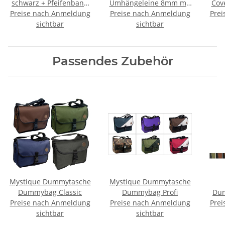
schwarz + Pfeifenband
Umhängeleine 8mm mit
Cov
Preise nach Anmeldung
kostenlos
Preise nach Anmeldung
Zugbegrenzung 280cm
Prei
sichtbar
türkisblau
sichtbar
Passendes Zubehör
Mystique Dummytasche
Mystique Dummytasche
Dummybag Classic
Dummybag Profi
Dum
Preise nach Anmeldung
Preise nach Anmeldung
Prei
sichtbar
sichtbar