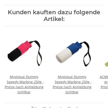
Kunden kauften dazu folgende
Artikel:
Mystique Dummy
Mystique Dummy
ACME
Speedy Marking 250g
Speedy Marking 250g
gr
Preise nach Anmeldung
hot pink / schwarz
Preise nach Anmeldung
weiß / blau
Prei
sichtbar
sichtbar