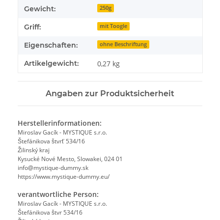
Gewicht:
250g
Griff:
mit Toogle
Eigenschaften:
ohne Beschriftung
Artikelgewicht:
0,27
kg
Angaben zur Produktsicherheit
Herstellerinformationen:
Miroslav Gacík - MYSTIQUE s.r.o.
Štefánikova štvrť 534/16
Žilinský kraj
Kysucké Nové Mesto, Slowakei, 024 01
info@mystique-dummy.sk
https://www.mystique-dummy.eu/
verantwortliche Person:
Miroslav Gacík - MYSTIQUE s.r.o.
Štefánikova štvr 534/16