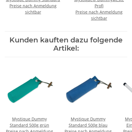
Preise nach Anmeldung
Profi
sichtbar
Preise nach Anmeldung
sichtbar
Kunden kauften dazu folgende
Artikel:
Mystique Dummy
Mystique Dummy
Mys
Standard 500g grün
Standard 500g blau
Ei
Preise nach Anmeldung
Preise nach Anmeldung
Prei
sch