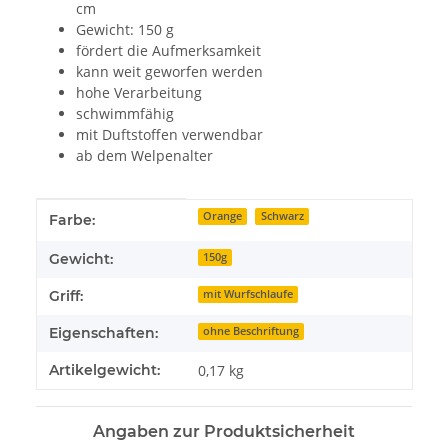
cm
Gewicht: 150 g
fördert die Aufmerksamkeit
kann weit geworfen werden
hohe Verarbeitung
schwimmfähig
mit Duftstoffen verwendbar
ab dem Welpenalter
Produkteigenschaft
Wert
Orange
Schwarz
Farbe:
Gewicht:
150g
Griff:
mit Wurfschlaufe
Eigenschaften:
ohne Beschriftung
Artikelgewicht:
0,17
kg
Angaben zur Produktsicherheit