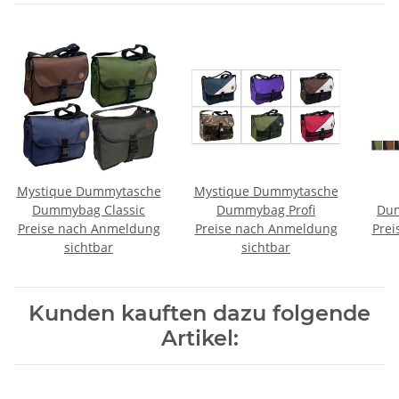
Mystique Dummytasche
Mystique Dummytasche
Dummybag Classic
Dummybag Profi
Dum
Preise nach Anmeldung
Preise nach Anmeldung
Prei
sichtbar
sichtbar
Kunden kauften dazu folgende
Artikel: