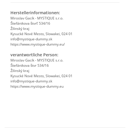
Herstellerinformationen:
Miroslav Gacík - MYSTIQUE s.r.o.
Štefánikova štvrť 534/16
Žilinský kraj
Kysucké Nové Mesto, Slowakei, 024 01
info@mystique-dummy.sk
https://www.mystique-dummy.eu/
verantwortliche Person:
Miroslav Gacík - MYSTIQUE s.r.o.
Štefánikova štvr 534/16
Žilinský kraj
Kysucké Nové Mesto, Slowakei, 024 01
info@mystique-dummy.sk
https://www.mystique-dummy.eu