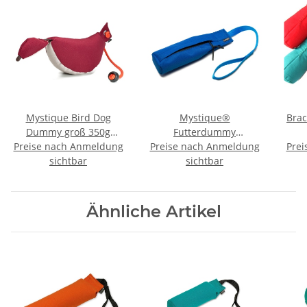
Mystique Bird Dog
Mystique®
Bra
Dummy groß 350g
Futterdummy
Preise nach Anmeldung
weinrot / beige
Preise nach Anmeldung
Snackdummy Snack
Prei
sichtbar
Speedy groß blau
sichtbar
Ähnliche Artikel