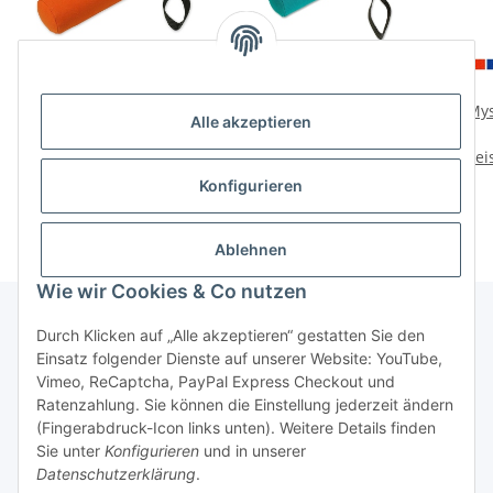
Mystique Dummy
Mystique Dummy
Mys
Alle akzeptieren
Speedy 500g
Speedy 250g
Preise nach Anmeldung
Preise nach Anmeldung
Prei
sichtbar
sichtbar
Konfigurieren
Ablehnen
Wie wir Cookies & Co nutzen
Durch Klicken auf „Alle akzeptieren“ gestatten Sie den
Einsatz folgender Dienste auf unserer Website: YouTube,
Informationen
Vimeo, ReCaptcha, PayPal Express Checkout und
Ratenzahlung. Sie können die Einstellung jederzeit ändern
Gesetzliche Informationen
(Fingerabdruck-Icon links unten). Weitere Details finden
Sie unter
Konfigurieren
und in unserer
Datenschutzerklärung
.
* Alle Preise zzgl. gesetzlicher USt.