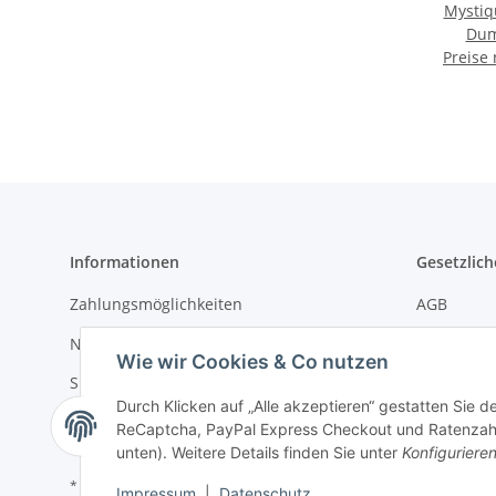
Mystiq
Dum
Preise
Informationen
Gesetzlich
Zahlungsmöglichkeiten
AGB
Newsletter
Datenschu
Wie wir Cookies & Co nutzen
Sitemap
Batteriege
Durch Klicken auf „Alle akzeptieren“ gestatten Sie 
Impressu
ReCaptcha, PayPal Express Checkout und Ratenzahlun
unten). Weitere Details finden Sie unter
Konfiguriere
* Alle Preise zzgl. gesetzlicher USt.
Impressum
|
Datenschutz