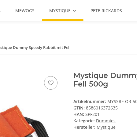
G
MEWOGS
MYSTIQUE
PETE RICKARDS
stique Dummy Speedy Rabbit mit Fell
Mystique Dummy
Fell 500g
Artikelnummer:
MYSSRF-OR-5
GTIN:
8586016372635
HAN:
SPF201
Kategorie:
Dummies
Hersteller:
Mystique