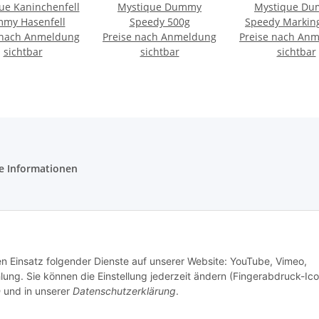
ue Kaninchenfell
Mystique Dummy
Mystique D
my Hasenfell
Speedy 500g
Speedy Markin
 nach Anmeldung
Preise nach Anmeldung
Preise nach An
sichtbar
sichtbar
sichtbar
e Informationen
tz
setzhinweise
den Einsatz folgender Dienste auf unserer Website: YouTube, Vimeo,
m
g. Sie können die Einstellung jederzeit ändern (Fingerabdruck-Ico
n
und in unserer
Datenschutzerklärung
.