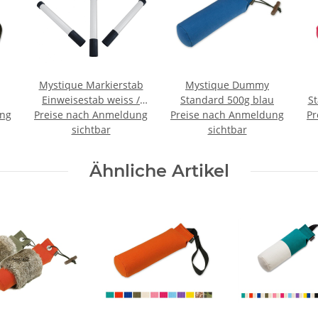
Mystique Markierstab
Mystique Dummy
Einweisestab weiss /
Standard 500g blau
St
ung
Preise nach Anmeldung
schwarz im Set 3 Stück
Preise nach Anmeldung
Pr
sichtbar
sichtbar
Ähnliche Artikel