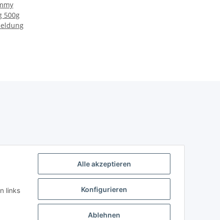
ummy
g 500g
meldung
Alle akzeptieren
Konfigurieren
n links
Ablehnen