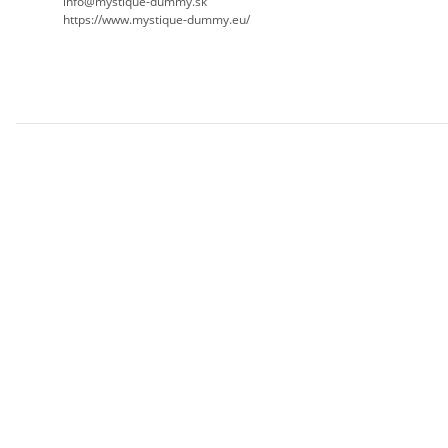
info@mystique-dummy.sk
https://www.mystique-dummy.eu/