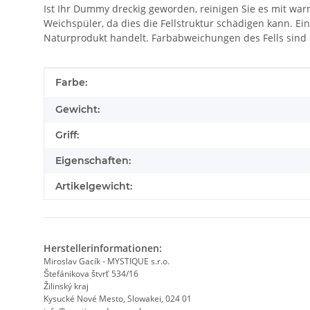
Ist Ihr Dummy dreckig geworden, reinigen Sie es mit w
Weichspüler, da dies die Fellstruktur schädigen kann. E
Naturprodukt handelt. Farbabweichungen des Fells sind mö
Produkteigenschaft
Wert
Farbe:
Gewicht:
Griff:
Eigenschaften:
Artikelgewicht:
Herstellerinformationen:
Miroslav Gacík - MYSTIQUE s.r.o.
Štefánikova štvrť 534/16
Žilinský kraj
Kysucké Nové Mesto, Slowakei, 024 01