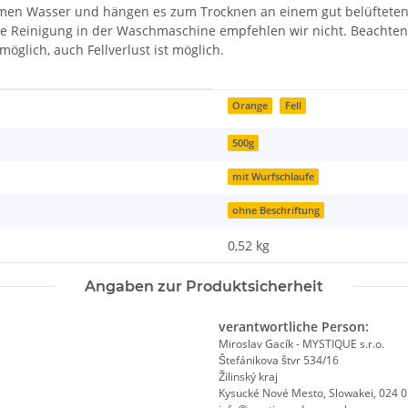
armen Wasser und hängen es zum Trocknen an einem gut belüfteten
ine Reinigung in der Waschmaschine empfehlen wir nicht. Beachten 
glich, auch Fellverlust ist möglich.
Orange
Fell
500g
mit Wurfschlaufe
ohne Beschriftung
0,52
kg
Angaben zur Produktsicherheit
verantwortliche Person:
Miroslav Gacík - MYSTIQUE s.r.o.
Štefánikova štvr 534/16
Žilinský kraj
Kysucké Nové Mesto, Slowakei, 024 