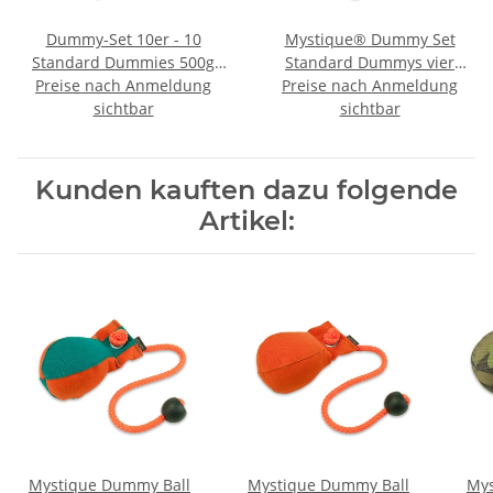
Dummy-Set 10er - 10
Mystique® Dummy Set
Standard Dummies 500g
Standard Dummys vier
Preise nach Anmeldung
farblich gemischt
Preise nach Anmeldung
Farben 4 x 500g 4Stk.
Dummyset
sichtbar
sichtbar
Kunden kauften dazu folgende
Artikel:
Mystique Dummy Ball
Mystique Dummy Ball
Mys