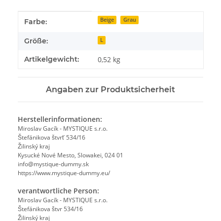
Produkteigenschaft
Wert
Beige
Grau
Farbe:
Größe:
L
Artikelgewicht:
0,52
kg
Angaben zur Produktsicherheit
Herstellerinformationen:
Miroslav Gacík - MYSTIQUE s.r.o.
Štefánikova štvrť 534/16
Žilinský kraj
Kysucké Nové Mesto, Slowakei, 024 01
info@mystique-dummy.sk
https://www.mystique-dummy.eu/
verantwortliche Person:
Miroslav Gacík - MYSTIQUE s.r.o.
Štefánikova štvr 534/16
Žilinský kraj