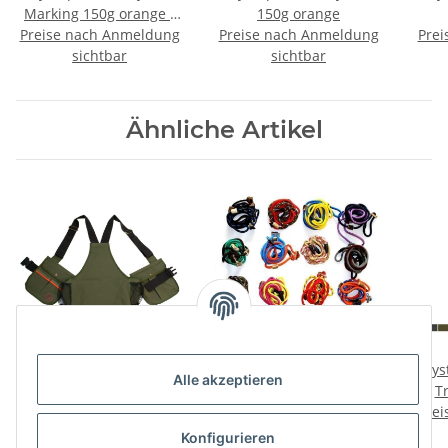
Marking 150g orange /
150g orange
Preise nach Anmeldung
grün
Preise nach Anmeldung
Prei
sichtbar
sichtbar
Ähnliche Artikel
Mystique Dummyweste
MewogS Moxonleine
Mys
Alle akzeptieren
Trainer
6mm HORN mit
Tr
Preise nach Anmeldung
Kunstoffverschluss
Preise nach Anmeldung
Zugbegrenzung
Prei
sichtbar
sichtbar
Konfigurieren