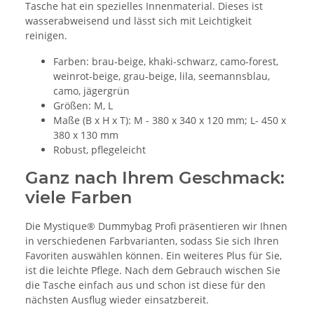
Tasche hat ein spezielles Innenmaterial. Dieses ist
wasserabweisend und lässt sich mit Leichtigkeit
reinigen.
Farben: brau-beige, khaki-schwarz, camo-forest,
weinrot-beige, grau-beige, lila, seemannsblau,
camo, jägergrün
Größen: M, L
Maße (B x H x T): M - 380 x 340 x 120 mm; L- 450 x
380 x 130 mm
Robust, pflegeleicht
Ganz nach Ihrem Geschmack:
viele Farben
Die Mystique® Dummybag Profi präsentieren wir Ihnen
in verschiedenen Farbvarianten, sodass Sie sich Ihren
Favoriten auswählen können. Ein weiteres Plus für Sie,
ist die leichte Pflege. Nach dem Gebrauch wischen Sie
die Tasche einfach aus und schon ist diese für den
nächsten Ausflug wieder einsatzbereit.