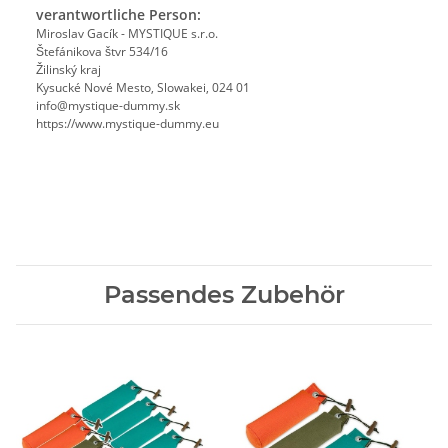
verantwortliche Person:
Miroslav Gacík - MYSTIQUE s.r.o.
Štefánikova štvr 534/16
Žilinský kraj
Kysucké Nové Mesto, Slowakei, 024 01
info@mystique-dummy.sk
https://www.mystique-dummy.eu
Passendes Zubehör