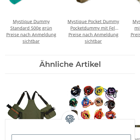
Mystique Dummy
Mystique Pocket Dummy
Mys
Standard 500g grün
Pocketdummy mit Fell
mi
Preise nach Anmeldung
Preise nach Anmeldung
150g
Prei
sichtbar
sichtbar
Ähnliche Artikel
Mystique Dummyweste
MewogS Moxonleine
Mys