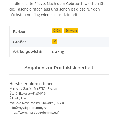
ist die leichte Pflege. Nach dem Gebrauch wischen Sie
die Tasche einfach aus und schon ist diese für den
nächsten Ausflug wieder einsatzbereit.
Produkteigenschaft
Wert
Grün
Schwarz
Farbe:
Größe:
M
Artikelgewicht:
0,47
kg
Angaben zur Produktsicherheit
Herstellerinformationen:
Miroslav Gacík - MYSTIQUE s.r.o.
Štefánikova štvrť 534/16
Žilinský kraj
Kysucké Nové Mesto, Slowakei, 024 01
info@mystique-dummy.sk
https://www.mystique-dummy.eu/