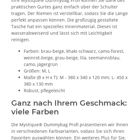
Ihre Mystique® Dummybag Profi können Sie dank des
praktischen Gurtes ganz einfach über der Schulter
tragen. Der Riemen ist verstellbar, sodass Sie die Länge
perfekt anpassen können. Die großzügig gestaltete
Tasche hat ein spezielles Innenmaterial. Dieses ist
wasserabweisend und lässt sich mit Leichtigkeit
reinigen.
Farben: brau-beige, khaki-schwarz, camo-forest,
weinrot-beige, grau-beige, lila, seemannsblau,
camo, jägergrün
Größen: M, L
Maße (B x H x T): M - 380 x 340 x 120 mm; L- 450 x
380 x 130 mm
Robust, pflegeleicht
Ganz nach Ihrem Geschmack:
viele Farben
Die Mystique® Dummybag Profi präsentieren wir Ihnen
in verschiedenen Farbvarianten, sodass Sie sich Ihren
Favoriten auswählen können. Ein weiteres Plus für Sie,