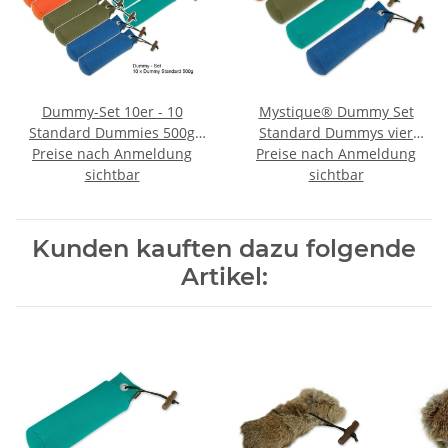
Dummy-Set 10er - 10
Mystique® Dummy Set
Standard Dummies 500g
Standard Dummys vier
Preise nach Anmeldung
farblich gemischt
Preise nach Anmeldung
Farben 4 x 500g 4Stk.
Dummyset
sichtbar
sichtbar
Kunden kauften dazu folgende
Artikel: