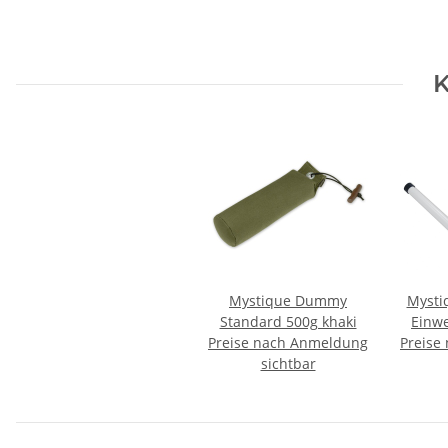
K
Mystique Dummy
Mysti
Standard 500g khaki
Einwe
Preise nach Anmeldung
Preise
schwar
sichtbar