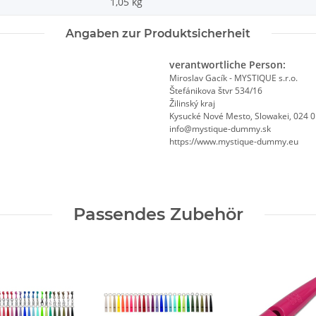
1,05
kg
Angaben zur Produktsicherheit
verantwortliche Person:
Miroslav Gacík - MYSTIQUE s.r.o.
Štefánikova štvr 534/16
Žilinský kraj
Kysucké Nové Mesto, Slowakei, 024 
info@mystique-dummy.sk
https://www.mystique-dummy.eu
Passendes Zubehör