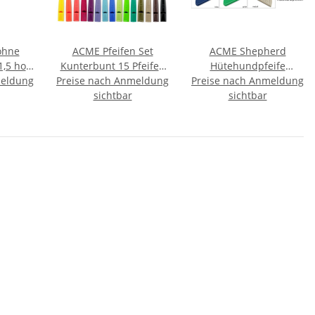
ohne
ACME Pfeifen Set
ACME Shepherd
,5 hot
Kunterbunt 15 Pfeifen
Hütehundpfeife
meldung
Preise nach Anmeldung
mit Pfeifenband
Preise nach Anmeldung
Hundepfeife Hütepfeife
sichtbar
sichtbar
Pfeife