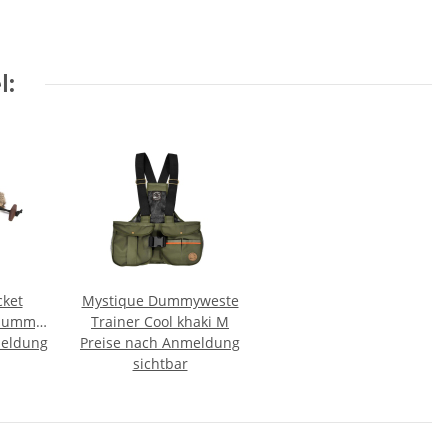
l:
cket
Mystique Dummyweste
dummy
Trainer Cool khaki M
meldung
5g
Preise nach Anmeldung
sichtbar