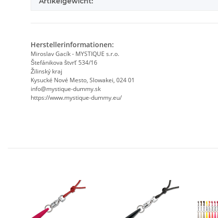
Artikelgewicht:
Herstellerinformationen:
Miroslav Gacík - MYSTIQUE s.r.o.
Štefánikova štvrť 534/16
Žilinský kraj
Kysucké Nové Mesto, Slowakei, 024 01
info@mystique-dummy.sk
https://www.mystique-dummy.eu/