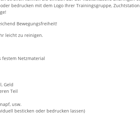
en oder bedrucken mit dem Logo Ihrer Trainingsgruppe, Zuchtstatio
ge!
eichend Bewegungsfreiheit!
r leicht zu reinigen.
s festem Netzmaterial
l, Geld
ren Teil
knapf, usw.
iduell besticken oder bedrucken lassen)