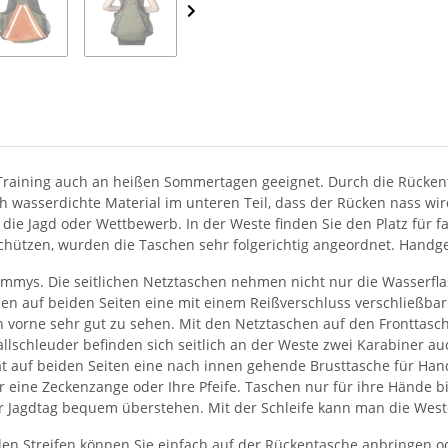
s Training auch an heißen Sommertagen geeignet. Durch die Rücke
ch wasserdichte Material im unteren Teil, dass der Rücken nass wir
die Jagd oder Wettbewerb. In der Weste finden Sie den Platz für fa
ützen, wurden die Taschen sehr folgerichtig angeordnet. Handgef
Dummys. Die seitlichen Netztaschen nehmen nicht nur die Wasserfl
ben auf beiden Seiten eine mit einem Reißverschluss verschließba
 von vorne sehr gut zu sehen. Mit den Netztaschen auf den Frontta
re Ballschleuder befinden sich seitlich an der Weste zwei Karabiner
hat auf beiden Seiten eine nach innen gehende Brusttasche für Ha
für eine Zeckenzange oder Ihre Pfeife. Taschen nur für ihre Hände 
er Jagdtag bequem überstehen. Mit der Schleife kann man die Wes
nden Streifen können Sie einfach auf der Rückentasche anbringen 