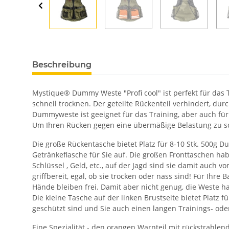
Beschreibung
Mystique® Dummy Weste "Profi cool" ist perfekt für da
schnell trocknen. Der geteilte Rückenteil verhindert, dur
Dummyweste ist geeignet für das Training, aber auch für 
Um Ihren Rücken gegen eine übermäßige Belastung zu sch
Die große Rückentasche bietet Platz für 8-10 Stk. 500g 
Getränkeflasche für Sie auf. Die großen Fronttaschen ha
Schlüssel , Geld, etc., auf der Jagd sind sie damit auch
griffbereit, egal, ob sie trocken oder nass sind! Für Ih
Hände bleiben frei. Damit aber nicht genug, die Weste 
Die kleine Tasche auf der linken Brustseite bietet Platz 
geschützt sind und Sie auch einen langen Trainings- od
Eine Spezialität - den orangen Warnteil mit rückstrahle