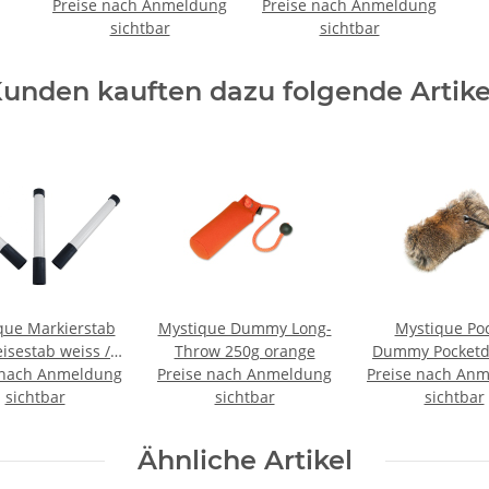
Preise nach Anmeldung
kostenlos
Preise nach Anmeldung
sichtbar
sichtbar
unden kauften dazu folgende Artike
que Markierstab
Mystique Dummy Long-
Mystique Po
isestab weiss /
Throw 250g orange
Dummy Pocket
 nach Anmeldung
z im Set 3 Stück
Preise nach Anmeldung
Preise nach An
mit Fell 8
sichtbar
sichtbar
sichtbar
Ähnliche Artikel