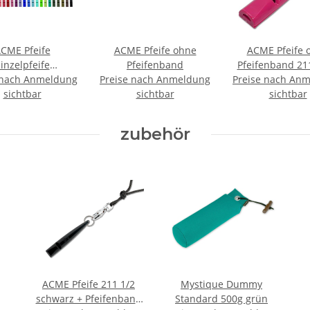
CME Pfeife
ACME Pfeife ohne
ACME Pfeife 
inzelpfeife
Pfeifenband
Pfeifenband 211
feife 210 - 210,5
 nach Anmeldung
Preise nach Anmeldung
Preise nach An
pink
 211,5 - 212
sichtbar
sichtbar
sichtbar
zubehör
ACME Pfeife 211 1/2
Mystique Dummy
schwarz + Pfeifenband
Standard 500g grün