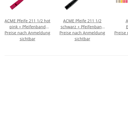
ACME Pfeife 211 1/2 hot
ACME Pfeife 211 1/2
A
pink + Pfeifenband
schwarz + Pfeifenband
E
Preise nach Anmeldung
kostenlos
Preise nach Anmeldung
kostenlos
Hundep
Preise
sichtbar
sichtbar
-