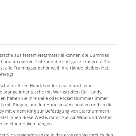
ntasche aus festem Netzmaterial können die Dummies
d und im oberen Teil kann die Luft gut zirkulieren. Die
st alle Trainingszubehör weil Ihre Hände bleiben frei.
ertigt.
asche für Ihren Hund, sondern auch noch eine
re orange Innentasche mit Warnstreifen für Handy,
schen haben Sie Ihre Bälle oder Pocket Dummies immer
 auch mit Ringen, um den Hund zu anschnallen und so die
ndy mit einem Ring zur Befestigung von Startnummern.
bietet Ihnen diese Weste, damit Sie vor Wind und Wetter
te an einen Haken hängen.
oder Sie verwenden anstelle des orangen Warnteiles den