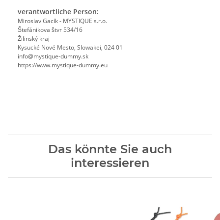
verantwortliche Person:
Miroslav Gacík - MYSTIQUE s.r.o.
Štefánikova štvr 534/16
Žilinský kraj
Kysucké Nové Mesto, Slowakei, 024 01
info@mystique-dummy.sk
https://www.mystique-dummy.eu
Das könnte Sie auch
interessieren