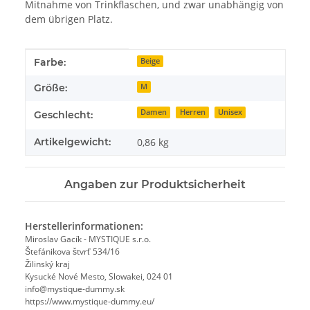
Mitnahme von Trinkflaschen, und zwar unabhängig von
dem übrigen Platz.
Produkteigenschaft
Wert
Farbe:
Beige
Größe:
M
Damen
Herren
Unisex
Geschlecht:
Artikelgewicht:
0,86
kg
Angaben zur Produktsicherheit
Herstellerinformationen:
Miroslav Gacík - MYSTIQUE s.r.o.
Štefánikova štvrť 534/16
Žilinský kraj
Kysucké Nové Mesto, Slowakei, 024 01
info@mystique-dummy.sk
https://www.mystique-dummy.eu/