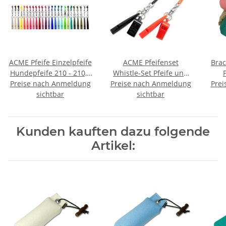
ACME Pfeife Einzelpfeife
ACME Pfeifenset
Bra
Hundepfeife 210 - 210,5
Whistle-Set Pfeife und
Preise nach Anmeldung
- 211,5 - 212
Preise nach Anmeldung
Triller Hundepfeife +
Prei
sichtbar
Pfeifenband
sichtbar
Kunden kauften dazu folgende
Artikel: