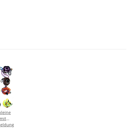
leine
mit
meldung
ung