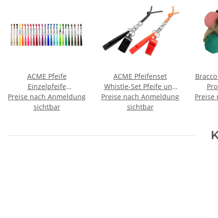
ACME Pfeife
ACME Pfeifenset
Bracc
Einzelpfeife
Whistle-Set Pfeife und
Pro
Hundepfeife 210 - 210,5
Preise nach Anmeldung
Preise nach Anmeldung
Triller Hundepfeife +
Preise
- 211,5 - 212
sichtbar
Pfeifenband
sichtbar
K