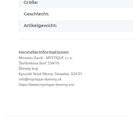
Größe:
Geschlecht:
Artikelgewicht:
Herstellerinformationen:
Miroslav Gacík - MYSTIQUE s.r.o.
Štefánikova štvrť 534/16
Žilinský kraj
Kysucké Nové Mesto, Slowakei, 024 01
info@mystique-dummy.sk
https://www.mystique-dummy.eu/