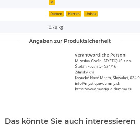
M
Damen
Herren
Unisex
0,78
kg
Angaben zur Produktsicherheit
verantwortliche Person:
Miroslav Gacík - MYSTIQUE s.r.o.
Štefánikova štvr 534/16
Žilinský kraj
Kysucké Nové Mesto, Slowakei, 024 
info@mystique-dummy.sk
https://www.mystique-dummy.eu
Das könnte Sie auch interessieren