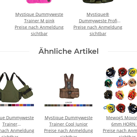
Mystique Dummyweste
Mystique®
Trainer M pink
Dummyweste Profi
Preise nach Anmeldung
Preise nach Anmeldung
khaki M
sichtbar
sichtbar
Ähnliche Artikel
que Dummyweste
Mystique Dummyweste
MewogS Moxon
Trainer
Trainer Cool Junior
6mm HORN 
 nach Anmeldung
toffverschluss
Preise nach Anmeldung
Preise nach An
Zugbegrenz
sichtbar
sichtbar
sichtbar