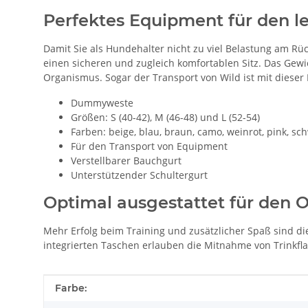
Perfektes Equipment für den l
Damit Sie als Hundehalter nicht zu viel Belastung am Rü
einen sicheren und zugleich komfortablen Sitz. Das Gewich
Organismus. Sogar der Transport von Wild ist mit diese
Dummyweste
Größen: S (40-42), M (46-48) und L (52-54)
Farben: beige, blau, braun, camo, weinrot, pink, sc
Für den Transport von Equipment
Verstellbarer Bauchgurt
Unterstützender Schultergurt
Optimal ausgestattet für den 
Mehr Erfolg beim Training und zusätzlicher Spaß sind d
integrierten Taschen erlauben die Mitnahme von Trinkfl
Produkteigenschaft
Wert
Farbe: