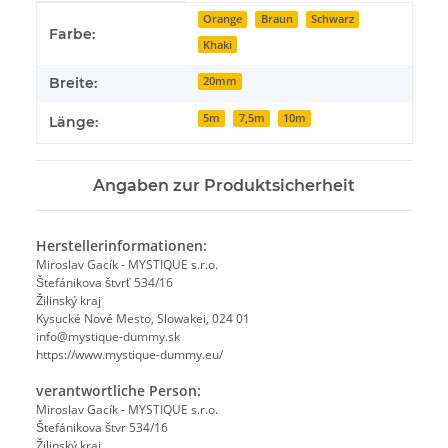
Produkteigenschaft
Wert
Orange
Braun
Schwarz
Farbe:
Khaki
Breite:
20mm
5m
7,5m
10m
Länge:
Angaben zur Produktsicherheit
Herstellerinformationen:
Miroslav Gacík - MYSTIQUE s.r.o.
Štefánikova štvrť 534/16
Žilinský kraj
Kysucké Nové Mesto, Slowakei, 024 01
info@mystique-dummy.sk
https://www.mystique-dummy.eu/
verantwortliche Person:
Miroslav Gacík - MYSTIQUE s.r.o.
Štefánikova štvr 534/16
Žilinský kraj