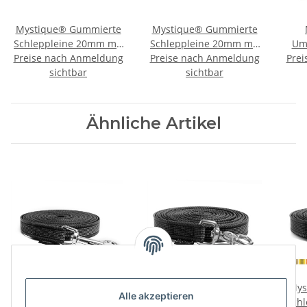
Mystique® Gummierte
Mystique® Gummierte
Schleppleine 20mm mit
Schleppleine 20mm mit
Um
Preise nach Anmeldung
Handschlaufe Standard
Preise nach Anmeldung
Handschlaufe Standard
Prei
Karabiner blau 5m
sichtbar
Karabiner lila 5m
sichtbar
Ähnliche Artikel
Mystique® Gummierte
Mystique® Gummierte
Mys
Alle akzeptieren
Schleppleine 20mm
Schleppleine 20mm mit
Sch