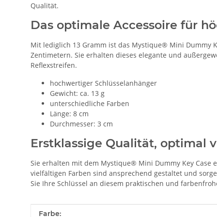
Qualität.
Das optimale Accessoire für hö
Mit lediglich 13 Gramm ist das Mystique® Mini Dummy Ke
Zentimetern. Sie erhalten dieses elegante und außergew
Reflexstreifen.
hochwertiger Schlüsselanhänger
Gewicht: ca. 13 g
unterschiedliche Farben
Länge: 8 cm
Durchmesser: 3 cm
Erstklassige Qualität, optimal 
Sie erhalten mit dem Mystique® Mini Dummy Key Case ei
vielfältigen Farben sind ansprechend gestaltet und sorg
Sie Ihre Schlüssel an diesem praktischen und farbenfro
Produkteigenschaft
Wert
Farbe: