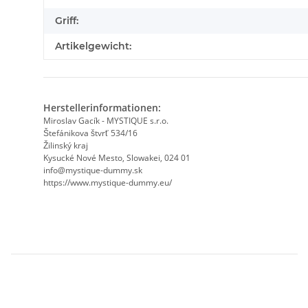
Griff:
Artikelgewicht:
Herstellerinformationen:
Miroslav Gacík - MYSTIQUE s.r.o.
Štefánikova štvrť 534/16
Žilinský kraj
Kysucké Nové Mesto, Slowakei, 024 01
info@mystique-dummy.sk
https://www.mystique-dummy.eu/