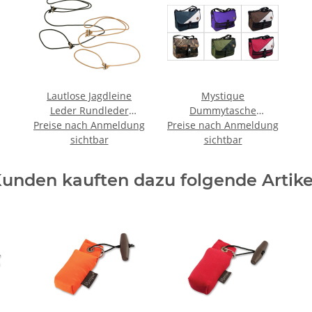
Lautlose Jagdleine
Mystique
Leder Rundleder
Dummytasche
Preise nach Anmeldung
Retrieverleine Leine
Preise nach Anmeldung
Dummybag Profi
6mm ca. 280cm
sichtbar
sichtbar
unden kauften dazu folgende Artike