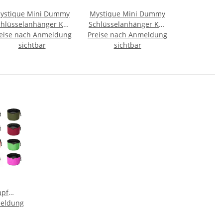
ystique Mini Dummy
Mystique Mini Dummy
chlüsselanhänger Key
Schlüsselanhänger Key
eise nach Anmeldung
Case grün
Preise nach Anmeldung
Case khaki
sichtbar
sichtbar
apf
meldung
mit
tbar