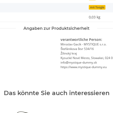
mit Toogle
0,03
kg
Angaben zur Produktsicherheit
verantwortliche Person:
Miroslav Gacík - MYSTIQUE s.r.o.
Štefánikova štvr 534/16
Žilinský kraj
Kysucké Nové Mesto, Slowakei, 024 
info@mystique-dummy.sk
https://www.mystique-dummy.eu
Das könnte Sie auch interessieren