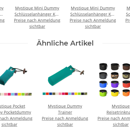
my
Mystique Mini Dummy
Mystique Mini Dummy
M
ey
Schlüsselanhänger Key
Schlüsselanhänger Key
S
ung
Preise nach Anmeldung
Case orange
Preise nach Anmeldung
Case rot
Pr
sichtbar
sichtbar
Ähnliche Artikel
tique Pocket
Mystique Dummy
Mystique
y Pocketdummy
Trainer
Reisetrinkn
 nach Anmeldung
Preise nach Anmeldung
Preise nach An
Reisenapf 
sichtbar
sichtbar
Karabiner fal
sichtbar