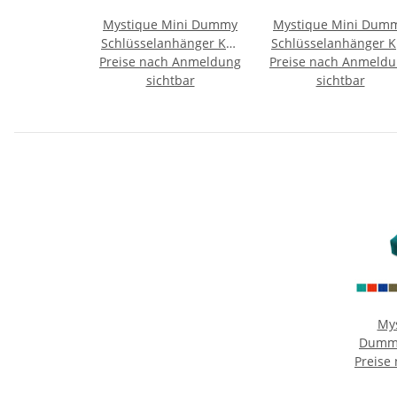
Mystique Mini Dummy
Mystique Mini Dum
Schlüsselanhänger Key
Schlüsselanhänger K
Preise nach Anmeldung
Case hot pink
Preise nach Anmeld
Case blau
sichtbar
sichtbar
Mys
Dumm
Preise