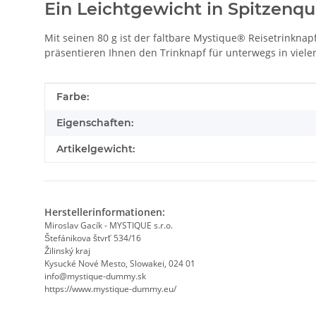
Ein Leichtgewicht in Spitzenqu
Mit seinen 80 g ist der faltbare Mystique® Reisetrinknap
präsentieren Ihnen den Trinknapf für unterwegs in vielen
Produkteigenschaft
Wert
Farbe:
Eigenschaften:
Artikelgewicht:
Herstellerinformationen:
Miroslav Gacík - MYSTIQUE s.r.o.
Štefánikova štvrť 534/16
Žilinský kraj
Kysucké Nové Mesto, Slowakei, 024 01
info@mystique-dummy.sk
https://www.mystique-dummy.eu/