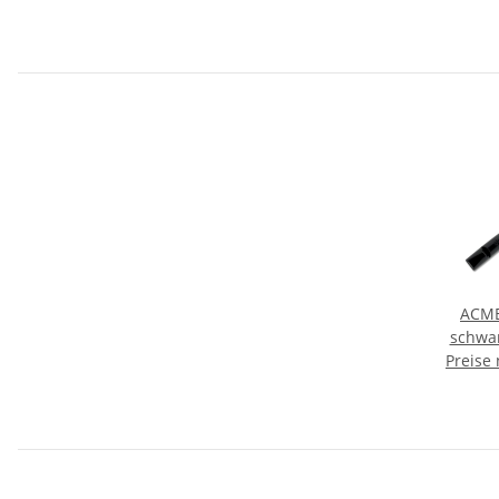
ACME
schwar
Preise