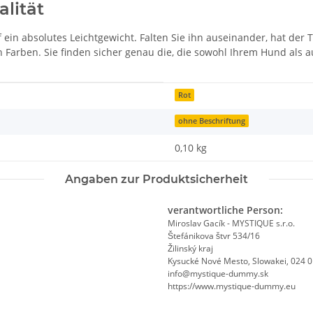
alität
f ein absolutes Leichtgewicht. Falten Sie ihn auseinander, hat der
 Farben. Sie finden sicher genau die, die sowohl Ihrem Hund als au
Rot
ohne Beschriftung
0,10
kg
Angaben zur Produktsicherheit
verantwortliche Person:
Miroslav Gacík - MYSTIQUE s.r.o.
Štefánikova štvr 534/16
Žilinský kraj
Kysucké Nové Mesto, Slowakei, 024 
info@mystique-dummy.sk
https://www.mystique-dummy.eu