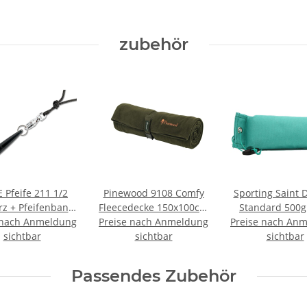
zubehör
 Pfeife 211 1/2
Pinewood 9108 Comfy
Sporting Saint
z + Pfeifenband
Fleecedecke 150x100cm
Standard 500g
 nach Anmeldung
kostenlos
Preise nach Anmeldung
jagdgrün
Preise nach An
sichtbar
sichtbar
sichtbar
Passendes Zubehör