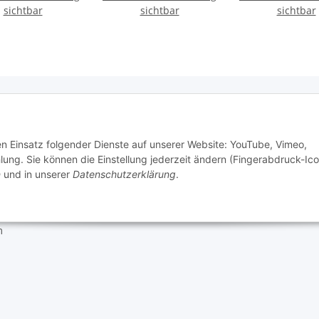
sichtbar
sichtbar
sichtbar
e Informationen
den Einsatz folgender Dienste auf unserer Website: YouTube, Vimeo,
g. Sie können die Einstellung jederzeit ändern (Fingerabdruck-Ico
n
und in unserer
Datenschutzerklärung
.
tz
setzhinweise
m
 Mario's Dogshop B2B by Hickethier GmbH