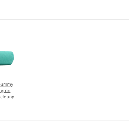
 Dummy
 grün
meldung