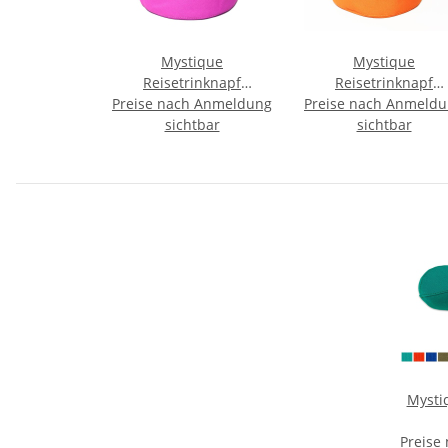
Mystique
Mystique
Reisetrinknapf
Reisetrinknapf
Preise nach Anmeldung
Reisenapf mit
Preise nach Anmeld
Reisenapf mit
Karabiner faltbar
sichtbar
Karabiner faltbar
sichtbar
Faltnapf 2,0l pink
Faltnapf 2,0l orang
Mysti
Preise