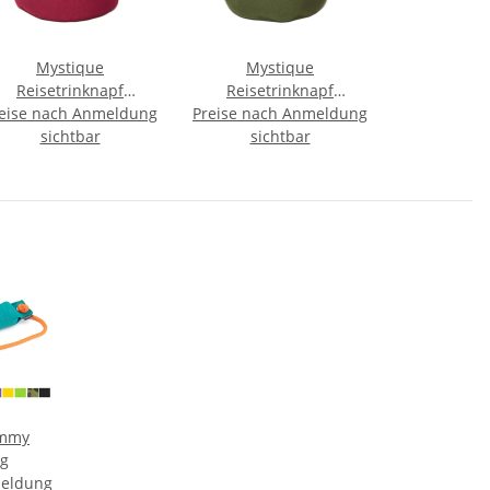
Mystique
Mystique
Reisetrinknapf
Reisetrinknapf
eise nach Anmeldung
Reisenapf mit
Preise nach Anmeldung
Reisenapf mit
Karabiner faltbar
sichtbar
Karabiner faltbar
sichtbar
Faltnapf 2,0l weinrot
Faltnapf 2,0l khaki
ummy
0g
meldung