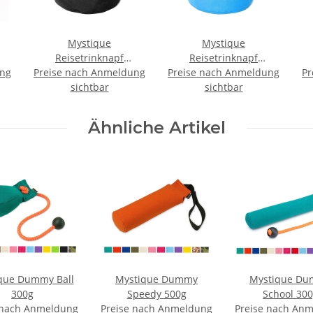
Mystique
Mystique
Reisetrinknapf
Reisetrinknapf
ung
Preise nach Anmeldung
Reisenapf mit
Preise nach Anmeldung
Reisenapf mit
Pr
Karabiner faltbar
sichtbar
Karabiner faltbar
sichtbar
e
Faltnapf 2,0l schwarz
Faltnapf 2,0l reflex blau
Ähnliche Artikel
que Dummy Ball
Mystique Dummy
Mystique D
300g
Speedy 500g
School 30
 nach Anmeldung
Preise nach Anmeldung
Preise nach An