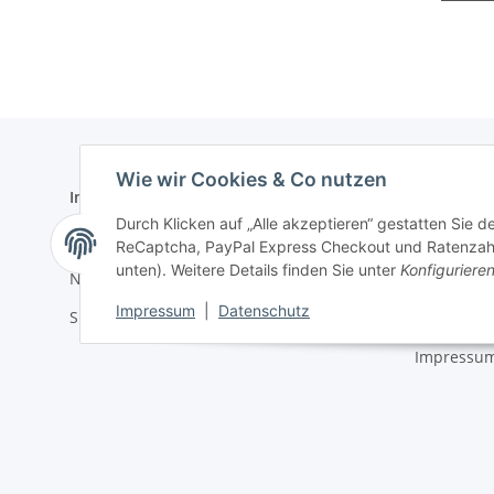
Wie wir Cookies & Co nutzen
Informationen
Gesetzlich
Durch Klicken auf „Alle akzeptieren“ gestatten Sie 
Zahlungsmöglichkeiten
AGB
ReCaptcha, PayPal Express Checkout und Ratenzahlun
unten). Weitere Details finden Sie unter
Konfiguriere
Newsletter
Datenschu
Impressum
|
Datenschutz
Sitemap
Batteriege
Impressu
* Alle Preise zzgl. gesetzlicher USt.
©