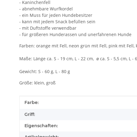
- Kaninchenfell
- abnehmbare Wurfkordel
- ein Muss für jeden Hundebesitzer
- kann mit jedem Snack befüllen sein
- mit Duftstoffe verwendbar
- für größeren Hunderassen und unerfahrenen Hunde
Farben: orange mit Fell, neon grün mit Fell, pink mit Fell, kh
Maße: Länge ca. S - 19 cm, L - 22 cm, ø ca. S - 5,5 cm, L - 
Gewicht: S - 60 g, L - 80 g
Größe: klein, groß
Produkteigenschaft
Wert
Farbe:
Griff:
Eigenschaften: