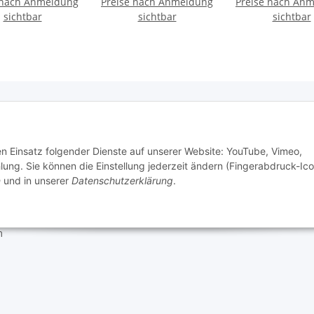
 nach Anmeldung
Preise nach Anmeldung
Preise nach An
sichtbar
sichtbar
sichtbar
e Informationen
den Einsatz folgender Dienste auf unserer Website: YouTube, Vimeo,
g. Sie können die Einstellung jederzeit ändern (Fingerabdruck-Ico
n
und in unserer
Datenschutzerklärung
.
tz
setzhinweise
m
 Mario's Dogshop B2B by Hickethier GmbH