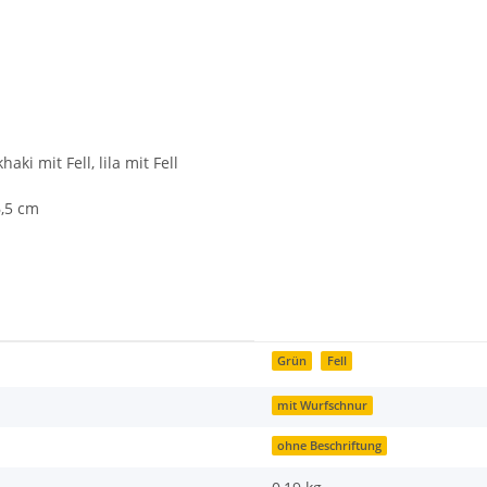
aki mit Fell, lila mit Fell
6,5 cm
Grün
Fell
mit Wurfschnur
ohne Beschriftung