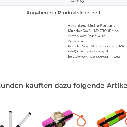
0,19
kg
Angaben zur Produktsicherheit
verantwortliche Person:
Miroslav Gacík - MYSTIQUE s.r.o.
Štefánikova štvr 534/16
Žilinský kraj
Kysucké Nové Mesto, Slowakei, 024 
info@mystique-dummy.sk
https://www.mystique-dummy.eu
unden kauften dazu folgende Artike