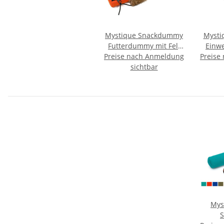
Mystique Snackdummy
Mysti
Futterdummy mit Fell
Einwe
Preise nach Anmeldung
groß orange
Preise
schwar
sichtbar
Mys
S