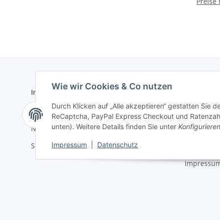
Preise
Wie wir Cookies & Co nutzen
Informationen
Gesetzlich
Durch Klicken auf „Alle akzeptieren“ gestatten Sie 
Zahlungsmöglichkeiten
AGB
ReCaptcha, PayPal Express Checkout und Ratenzahlun
unten). Weitere Details finden Sie unter
Konfiguriere
Newsletter
Datenschu
Impressum
|
Datenschutz
Sitemap
Batteriege
Impressu
* Alle Preise zzgl. gesetzlicher USt.
©