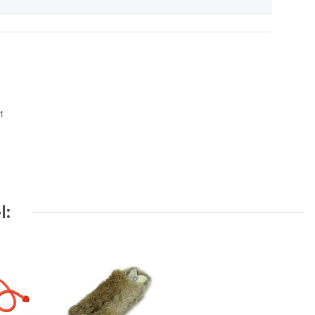
01
l: