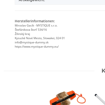
Artikelgewicht:
Herstellerinformationen:
Miroslav Gacík - MYSTIQUE s.r.o.
Štefánikova štvrť 534/16
Žilinský kraj
Kysucké Nové Mesto, Slowakei, 024 01
info@mystique-dummy.sk
https://www.mystique-dummy.eu/
K