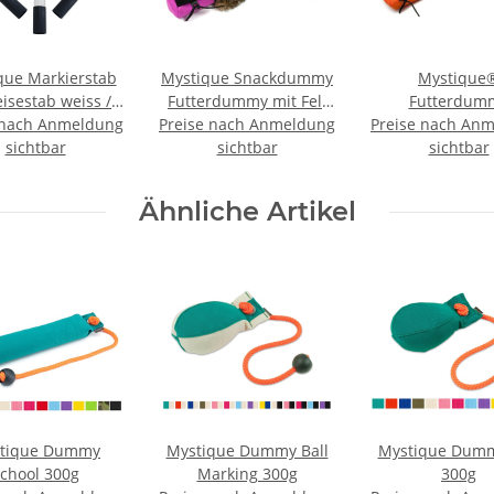
que Markierstab
Mystique Snackdummy
Mystique
isestab weiss /
Futterdummy mit Fell
Futterdum
 nach Anmeldung
z im Set 3 Stück
Preise nach Anmeldung
groß pink
Preise nach An
Snackdummy "
sichtbar
sichtbar
reflektierend
sichtbar
orange-neon
Ähnliche Artikel
tique Dummy
Mystique Dummy Ball
Mystique Dumm
chool 300g
Marking 300g
300g