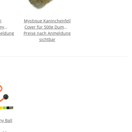
®
Mystique Kaninchenfell
my
Cover für 500g Dummy
meldung
Snack"
Preise nach Anmeldung
Überzug
 groß
sichtbar
grün
y Ball