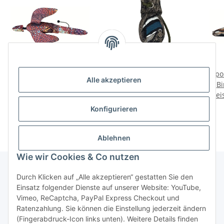
Sporting Saint Dead Bird
Sporting Saint
Spo
Alle akzeptieren
Dummy Flugfasan
Dummyball Mallard
Bi
Preise nach Anmeldung
Preise nach Anmeldung
200g
Prei
sichtbar
sichtbar
Konfigurieren
Ablehnen
Wie wir Cookies & Co nutzen
Durch Klicken auf „Alle akzeptieren“ gestatten Sie den
Einsatz folgender Dienste auf unserer Website: YouTube,
Informationen
Vimeo, ReCaptcha, PayPal Express Checkout und
Ratenzahlung. Sie können die Einstellung jederzeit ändern
Gesetzliche Informationen
(Fingerabdruck-Icon links unten). Weitere Details finden