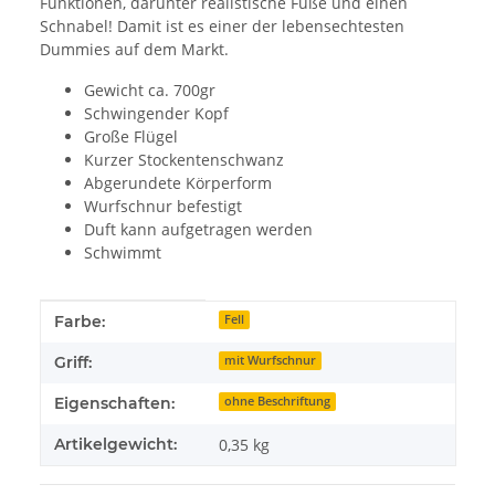
Funktionen, darunter realistische Füße und einen
Schnabel! Damit ist es einer der lebensechtesten
Dummies auf dem Markt.
Gewicht ca. 700gr
Schwingender Kopf
Große Flügel
Kurzer Stockentenschwanz
Abgerundete Körperform
Wurfschnur befestigt
Duft kann aufgetragen werden
Schwimmt
Produkteigenschaft
Wert
Farbe:
Fell
Griff:
mit Wurfschnur
Eigenschaften:
ohne Beschriftung
Artikelgewicht:
0,35
kg