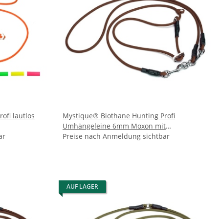
ofi lautlos
Mystique® Biothane Hunting Profi
Umhängeleine 6mm Moxon mit
ar
Zugbegrenzung braun
Preise nach Anmeldung sichtbar
AUF LAGER