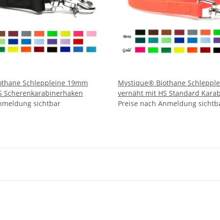
othane Schleppleine 19mm
Mystique® Biothane Schleppl
S Scherenkarabinerhaken
vernäht mit HS Standard Kara
nmeldung sichtbar
Preise nach Anmeldung sichtb