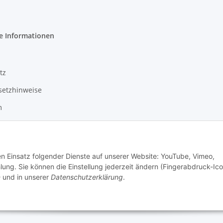
e Informationen
tz
setzhinweise
m
den Einsatz folgender Dienste auf unserer Website: YouTube, Vimeo,
 Mario's Dogshop B2B by Hickethier GmbH
g. Sie können die Einstellung jederzeit ändern (Fingerabdruck-Ico
n
und in unserer
Datenschutzerklärung
.