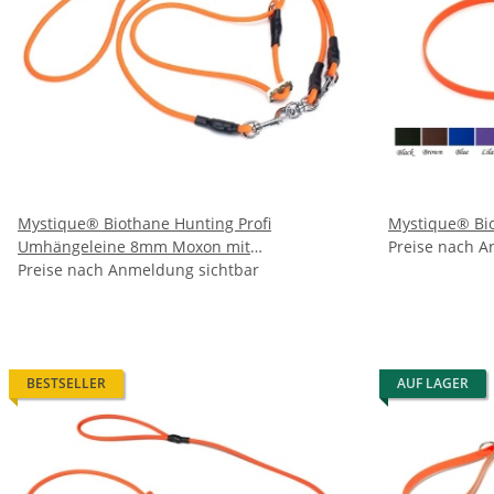
Mystique® Biothane Hunting Profi
Mystique® Bi
Umhängeleine 8mm Moxon mit
Preise nach A
Zugbegrenzung neon orange
Preise nach Anmeldung sichtbar
BESTSELLER
AUF LAGER