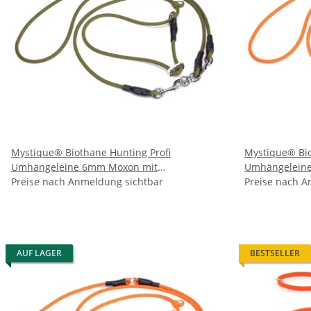
Mystique® Biothane Hunting Profi
Mystique® Bio
Umhängeleine 6mm Moxon mit
Umhängelein
Zugbegrenzung khaki
Preise nach Anmeldung sichtbar
Zugbegrenzun
Preise nach A
AUF LAGER
BESTSELLER