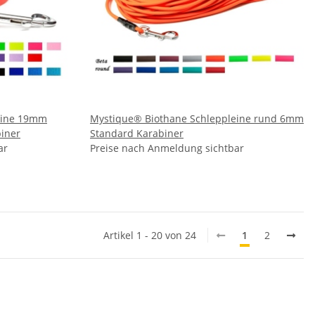
eine 19mm
Mystique® Biothane Schleppleine rund 6mm
biner
Standard Karabiner
ar
Preise nach Anmeldung sichtbar
Artikel 1 - 20 von 24
1
2