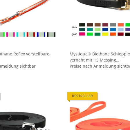
thane Reflex verstellbare
Mystique® Biothane Schleppl
vernäht mit HS Messing
nmeldung sichtbar
Scherenkarabinerhaken
Preise nach Anmeldung sichtb
BESTSELLER