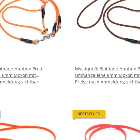
thane Hunting Profi
Mystique® Biothane Hunting P
e 6mm Moxon mit
Umhängeleine 8mm Moxon mi
g neon orange
nmeldung sichtbar
Zugbegrenzung braun
Preise nach Anmeldung sichtb
BESTSELLER