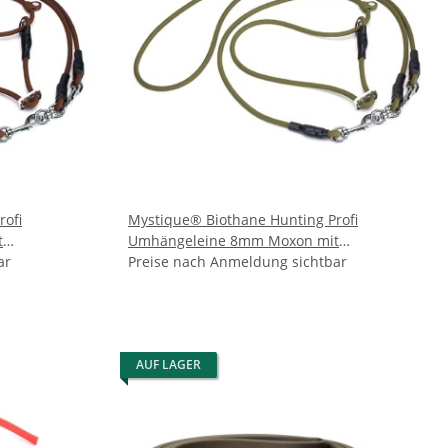
rofi
Mystique® Biothane Hunting Profi
t
Umhängeleine 8mm Moxon mit
ar
Zugbegrenzung khaki
Preise nach Anmeldung sichtbar
AUF LAGER