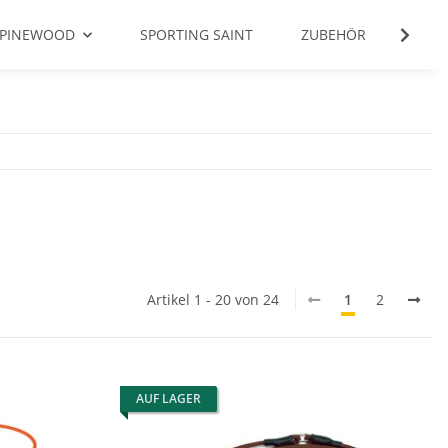
PINEWOOD
SPORTING SAINT
ZUBEHÖR
FUTT
Artikel 1 - 20 von 24
1
2
AUF LAGER