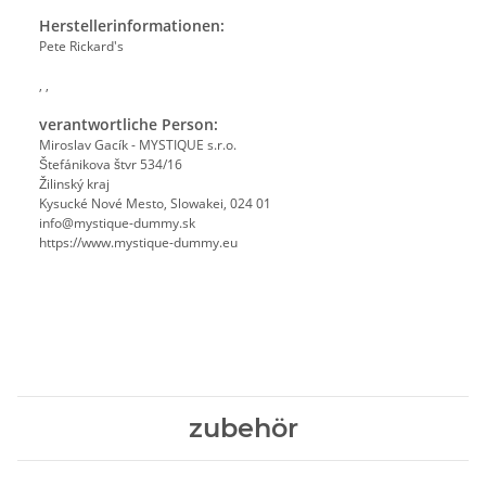
Herstellerinformationen:
Pete Rickard's
, ,
verantwortliche Person:
Miroslav Gacík - MYSTIQUE s.r.o.
Štefánikova štvr 534/16
Žilinský kraj
Kysucké Nové Mesto, Slowakei, 024 01
info@mystique-dummy.sk
https://www.mystique-dummy.eu
zubehör