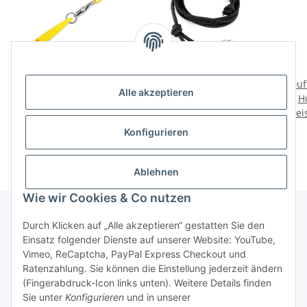
ACME Pfeife 211 1/2 gelb
Mystique Pfeifenband
Duf
Alle akzeptieren
+ Pfeifenband kostenlos
nylon schwarz
H
Preise nach Anmeldung
Preise nach Anmeldung
Prei
sichtbar
sichtbar
Konfigurieren
Ablehnen
Wie wir Cookies & Co nutzen
Durch Klicken auf „Alle akzeptieren“ gestatten Sie den
Einsatz folgender Dienste auf unserer Website: YouTube,
Informationen
Vimeo, ReCaptcha, PayPal Express Checkout und
Ratenzahlung. Sie können die Einstellung jederzeit ändern
Gesetzliche Informationen
(Fingerabdruck-Icon links unten). Weitere Details finden
Sie unter
Konfigurieren
und in unserer