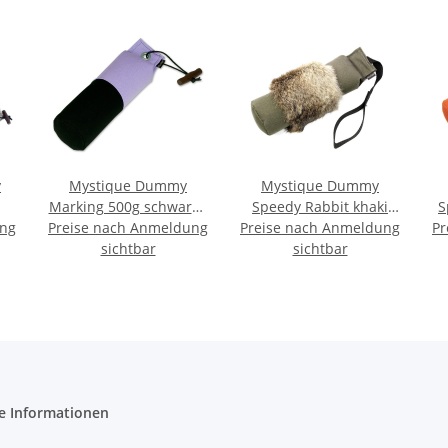
y
Mystique Dummy
Mystique Dummy
Marking 500g schwarz /
Speedy Rabbit khaki
S
ung
it
Preise nach Anmeldung
lila
Preise nach Anmeldung
mit Fell 500g
Pr
sichtbar
sichtbar
e Informationen