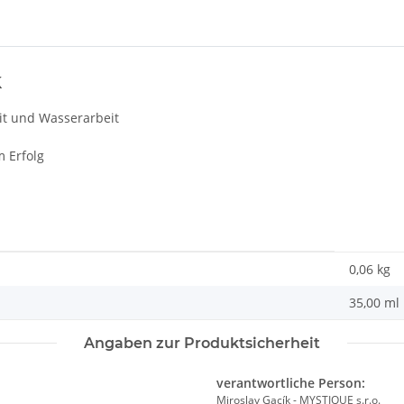
k
eit und Wasserarbeit
 Erfolg
0,06
kg
35,00 ml
Angaben zur Produktsicherheit
verantwortliche Person:
Miroslav Gacík - MYSTIQUE s.r.o.