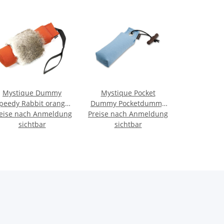
Mystique Dummy
Mystique Pocket
peedy Rabbit orange
Dummy Pocketdummy
eise nach Anmeldung
mit Fell 500g
Preise nach Anmeldung
hellblau 150g
sichtbar
sichtbar