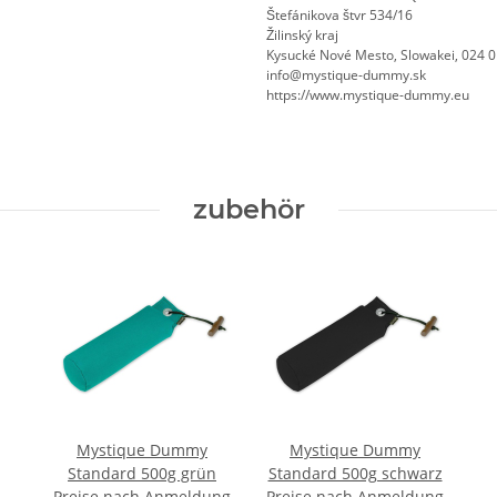
Štefánikova štvr 534/16
Žilinský kraj
Kysucké Nové Mesto, Slowakei, 024 
info@mystique-dummy.sk
https://www.mystique-dummy.eu
zubehör
Mystique Dummy
Mystique Dummy
Standard 500g grün
Standard 500g schwarz
Preise nach Anmeldung
Preise nach Anmeldung