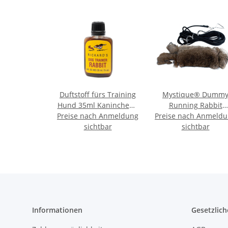
Duftstoff fürs Training
Mystique® Dumm
Hund 35ml Kaninchen -
Running Rabbit
Preise nach Anmeldung
Rabbit
Preise nach Anmeld
Kaninchendummy m
sichtbar
sichtbar
Fell
Informationen
Gesetzlich