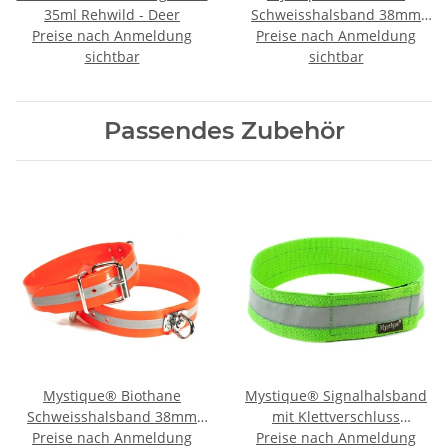
35ml Rehwild - Deer
Schweisshalsband 38mm
Preise nach Anmeldung
Preise nach Anmeldung
reflex orange
sichtbar
sichtbar
Passendes Zubehör
Mystique® Biothane
Mystique® Signalhalsband
Schweisshalsband 38mm
mit Klettverschluss
Preise nach Anmeldung
reflex orange
Reflexhalsband 35cm neon
Preise nach Anmeldung