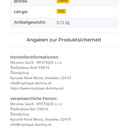
Breite:
19mm
Länge:
12m
Artikelgewicht:
0,72
kg
Angaben zur Produktsicherheit
Herstellerinformationen:
Miroslav Gacík - MYSTIQUE s.r.o.
Štefánikova štvrť 534/16
Žilinský kraj
Kysucké Nové Mesto, Slowakei, 024 01
info@mystique-dummy.sk
https://www.mystique-dummy.eu/
verantwortliche Person:
Miroslav Gacík - MYSTIQUE s.r.o.
Štefánikova štvr 534/16
Žilinský kraj
Kysucké Nové Mesto, Slowakei, 024 01
info@mystique-dummy.sk