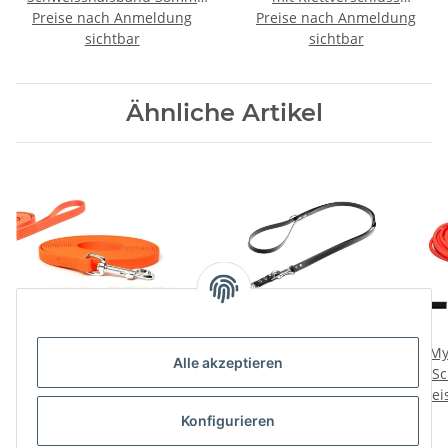
Preise nach Anmeldung
reflex orange
Reflexhalsband 35cm neon
Preise nach Anmeldung
sichtbar
sichtbar
grün
Ähnliche Artikel
Mystique® Biothane
Mystique® Biothane
My
Alle akzeptieren
Schleppleine 13mm
verstellbare Leine
Sc
vernäht mit HS Standard
Preise nach Anmeldung
Preise nach Anmeldung
Prei
Karabiner
sichtbar
sichtbar
Konfigurieren