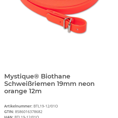
Mystique® Biothane
Schweißriemen 19mm neon
orange 12m
Artikelnummer:
BTL19-12/01O
GTIN:
8586016378682
HAN:
BTL19-12/01O