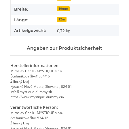
Breite:
19mm
Länge:
12m
Artikelgewicht:
0,72
kg
Angaben zur Produktsicherheit
Herstellerinformationen:
Miroslav Gacík - MYSTIQUE s.r.o.
Štefánikova štvrť 534/16
Žilinský kraj
Kysucké Nové Mesto, Slowakei, 024 01
info@mystique-dummy.sk
https://www.mystique-dummy.eu/
verantwortliche Person:
Miroslav Gacík - MYSTIQUE s.r.o.
Štefánikova štvr 534/16
Žilinský kraj
Kysucké Nové Mesto, Slowakei, 024 01