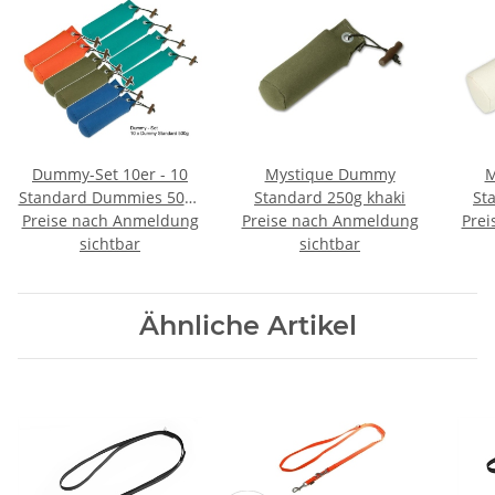
Dummy-Set 10er - 10
Mystique Dummy
M
Standard Dummies 500g
Standard 250g khaki
St
Preise nach Anmeldung
farblich gemischt
Preise nach Anmeldung
Prei
Dummyset
sichtbar
sichtbar
Ähnliche Artikel