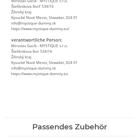
Miroslav Gacík - MYSTIQUE s.r.o.
Štefánikova štvrť 534/16
Žilinský kraj
Kysucké Nové Mesto, Slowakei, 024 01
info@mystique-dummy.sk
https://www.mystique-dummy.eu/
verantwortliche Person:
Miroslav Gacík - MYSTIQUE s.r.o.
Štefánikova štvr 534/16
Žilinský kraj
Kysucké Nové Mesto, Slowakei, 024 01
info@mystique-dummy.sk
https://www.mystique-dummy.eu
Passendes Zubehör