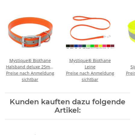
Mystique® Biothane
Mystique® Biothane
Halsband deluxe 25mm
Leine
Si
Preise nach Anmeldung
reflex orange gold 35-
Preise nach Anmeldung
Prei
sichtbar
43cm
sichtbar
Re
Kunden kauften dazu folgende
Artikel: