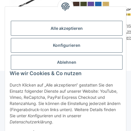
Mystique® Gummierte
Mystique Nylon
Mys
Alle akzeptieren
Umhängeleine Leine
Umhängeleine 20mm
Um
Preise nach Anmeldung
15mm Standard
Preise nach Anmeldung
Prei
Karabiner
sichtbar
sichtbar
Konfigurieren
Ablehnen
Wie wir Cookies & Co nutzen
Durch Klicken auf „Alle akzeptieren“ gestatten Sie den
Einsatz folgender Dienste auf unserer Website: YouTube,
Informationen
Vimeo, ReCaptcha, PayPal Express Checkout und
Ratenzahlung. Sie können die Einstellung jederzeit ändern
Gesetzliche Informationen
(Fingerabdruck-Icon links unten). Weitere Details finden
Sie unter
Konfigurieren
und in unserer
Datenschutzerklärung
.
* Alle Preise zzgl. gesetzlicher USt.