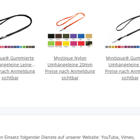
que® Gummierte
Mystique Nylon
Mystique® Gum
ngeleine Leine
Umhängeleine 20mm
Umhängeleine 
 nach Anmeldung
mm Standard
Preise nach Anmeldung
Preise nach An
15mm Stand
Karabiner
sichtbar
sichtbar
Karabine
sichtbar
e Informationen
den Einsatz folgender Dienste auf unserer Website: YouTube, Vimeo,