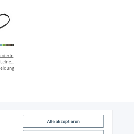
mierte
Leine
meldung
ard
r
Alle akzeptieren