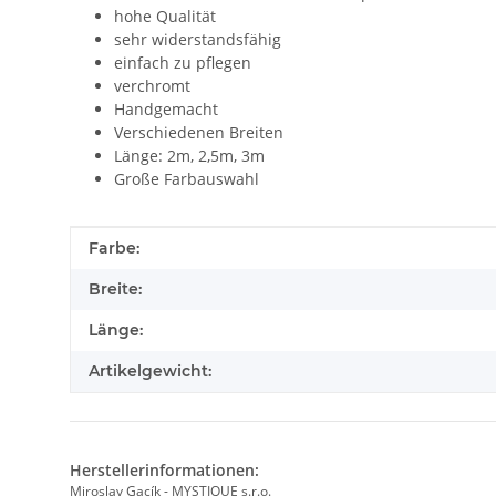
hohe Qualität
sehr widerstandsfähig
einfach zu pflegen
verchromt
Handgemacht
Verschiedenen Breiten
Länge: 2m, 2,5m, 3m
Große Farbauswahl
Produkteigenschaft
Wert
Farbe:
Breite:
Länge:
Artikelgewicht:
Herstellerinformationen:
Miroslav Gacík - MYSTIQUE s.r.o.