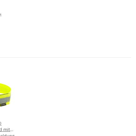
01
®
d mit
meldung
uss