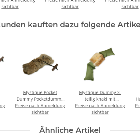
sichtbar
43cm
sichtbar
Reflexhalsban
sichtbar
neon gel
unden kauften dazu folgende Artike
Mystique Pocket
Mystique Dummy 3-
g
Dummy Pocketdummy
teilig khaki mit
H
ung
Preise nach Anmeldung
mit Fell 150g
Preise nach Anmeldung
Fuchsfell 4,0kg
Pr
sichtbar
sichtbar
Ähnliche Artikel