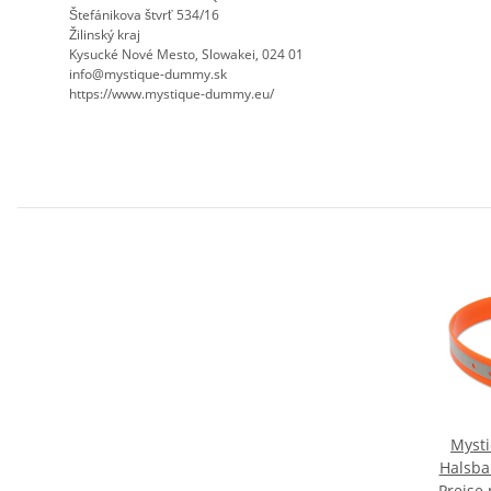
Štefánikova štvrť 534/16
Žilinský kraj
Kysucké Nové Mesto, Slowakei, 024 01
info@mystique-dummy.sk
https://www.mystique-dummy.eu/
Myst
Halsb
Preise
reflex