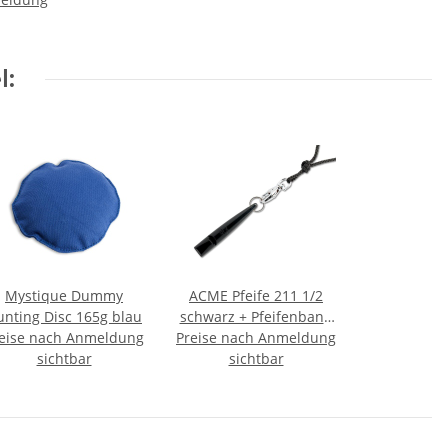
d 55cm
b
l:
Mystique Dummy
ACME Pfeife 211 1/2
unting Disc 165g blau
schwarz + Pfeifenband
eise nach Anmeldung
Preise nach Anmeldung
kostenlos
sichtbar
sichtbar