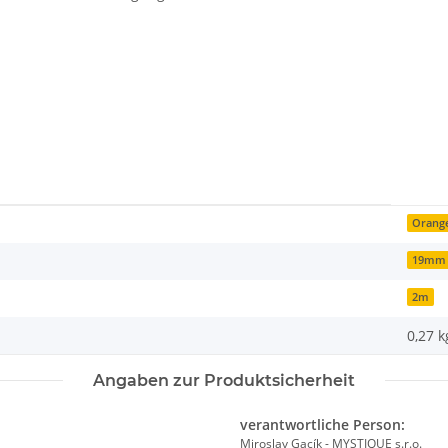
Orang
19mm
2m
0,27
k
Angaben zur Produktsicherheit
verantwortliche Person:
Miroslav Gacík - MYSTIQUE s.r.o.