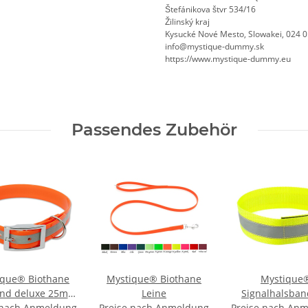
Štefánikova štvr 534/16
Žilinský kraj
Kysucké Nové Mesto, Slowakei, 024 
info@mystique-dummy.sk
https://www.mystique-dummy.eu
Passendes Zubehör
ique® Biothane
Mystique® Biothane
Mystique
and deluxe 25mm
Leine
Signalhalsban
 nach Anmeldung
 orange gold 35-
Preise nach Anmeldung
Preise nach An
Klettverschl