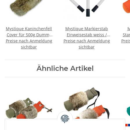
Mystique Kaninchenfell
Mystique Markierstab
M
Cover für 500g Dummy
Einweisestab weiss /
Sta
Preise nach Anmeldung
Überzug
Preise nach Anmeldung
schwarz im Set 3 Stück
Prei
sichtbar
sichtbar
Ähnliche Artikel