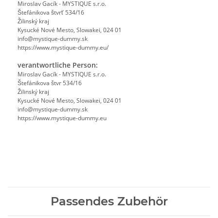
Miroslav Gacík - MYSTIQUE s.r.o.
Štefánikova štvrť 534/16
Žilinský kraj
Kysucké Nové Mesto, Slowakei, 024 01
info@mystique-dummy.sk
https://www.mystique-dummy.eu/
verantwortliche Person:
Miroslav Gacík - MYSTIQUE s.r.o.
Štefánikova štvr 534/16
Žilinský kraj
Kysucké Nové Mesto, Slowakei, 024 01
info@mystique-dummy.sk
https://www.mystique-dummy.eu
Passendes Zubehör