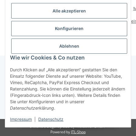
Mystique Kaninchenfell
Mystique Dummy
M
Alle akzeptieren
Dummy Hasenfell
Speedy Rabbit mit Fell
Preise nach Anmeldung
Preise nach Anmeldung
Prei
sichtbar
sichtbar
Konfigurieren
Ablehnen
Wie wir Cookies & Co nutzen
Durch Klicken auf „Alle akzeptieren“ gestatten Sie den
Einsatz folgender Dienste auf unserer Website: YouTube,
Informationen
Vimeo, ReCaptcha, PayPal Express Checkout und
Ratenzahlung. Sie können die Einstellung jederzeit ändern
Gesetzliche Informationen
(Fingerabdruck-Icon links unten). Weitere Details finden
Sie unter
Konfigurieren
und in unserer
Datenschutzerklärung
.
* Alle Preise zzgl. gesetzlicher USt.
Impressum
|
Datenschutz
© Mario's Dogshop B2B by Hickethier GmbH
Powered by
JTL-Shop