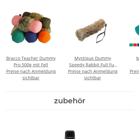
Bracco Teacher Dummy
Mystique Dummy
M
Pro 500g mit Fell
Speedy Rabbit Full Fur
Preise nach Anmeldung
Preise nach Anmeldung
mit Fell 250g
Prei
sichtbar
sichtbar
zubehör