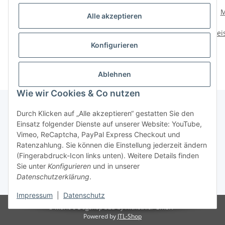
Mystique Kaninchenfell
Mystique Dummy
M
Alle akzeptieren
Dummy Hasenfell
Speedy Rabbit mit Fell
Preise nach Anmeldung
Preise nach Anmeldung
Prei
sichtbar
sichtbar
Konfigurieren
Ablehnen
Wie wir Cookies & Co nutzen
Durch Klicken auf „Alle akzeptieren“ gestatten Sie den
Einsatz folgender Dienste auf unserer Website: YouTube,
Informationen
Vimeo, ReCaptcha, PayPal Express Checkout und
Ratenzahlung. Sie können die Einstellung jederzeit ändern
Gesetzliche Informationen
(Fingerabdruck-Icon links unten). Weitere Details finden
Sie unter
Konfigurieren
und in unserer
Datenschutzerklärung
.
* Alle Preise zzgl. gesetzlicher USt.
Impressum
|
Datenschutz
© Mario's Dogshop B2B by Hickethier GmbH
Powered by
JTL-Shop