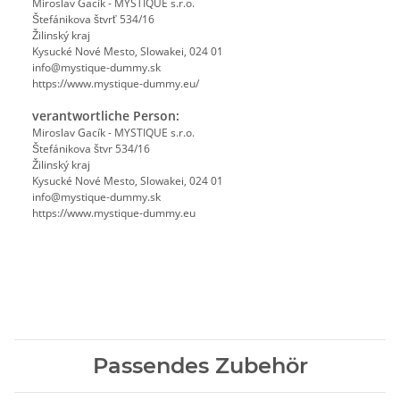
Miroslav Gacík - MYSTIQUE s.r.o.
Štefánikova štvrť 534/16
Žilinský kraj
Kysucké Nové Mesto, Slowakei, 024 01
info@mystique-dummy.sk
https://www.mystique-dummy.eu/
verantwortliche Person:
Miroslav Gacík - MYSTIQUE s.r.o.
Štefánikova štvr 534/16
Žilinský kraj
Kysucké Nové Mesto, Slowakei, 024 01
info@mystique-dummy.sk
https://www.mystique-dummy.eu
Passendes Zubehör