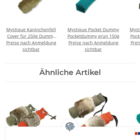
Mystique Kaninchenfell
Mystique Pocket Dummy
Myst
Cover für 250g Dummy
Pocketdummy grün 150g
Pock
Preise nach Anmeldung
Überzug
Preise nach Anmeldung
Prei
sichtbar
sichtbar
Ähnliche Artikel