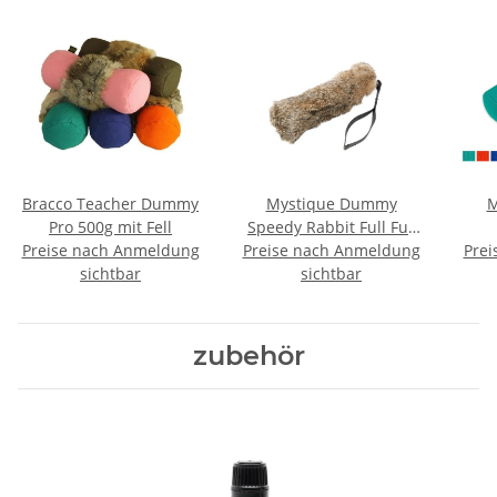
Bracco Teacher Dummy
Mystique Dummy
M
Pro 500g mit Fell
Speedy Rabbit Full Fur
Preise nach Anmeldung
Preise nach Anmeldung
mit Fell 250g
Prei
sichtbar
sichtbar
zubehör