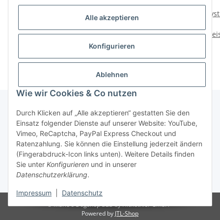
Mystique Kaninchenfell
Mystique Dummy
Myst
Alle akzeptieren
Dummy Hasenfell
Speedy Rabbit mit Fell
Preise nach Anmeldung
Preise nach Anmeldung
Prei
sichtbar
sichtbar
Konfigurieren
Ablehnen
Wie wir Cookies & Co nutzen
Durch Klicken auf „Alle akzeptieren“ gestatten Sie den
Einsatz folgender Dienste auf unserer Website: YouTube,
Informationen
Vimeo, ReCaptcha, PayPal Express Checkout und
Ratenzahlung. Sie können die Einstellung jederzeit ändern
Gesetzliche Informationen
(Fingerabdruck-Icon links unten). Weitere Details finden
Sie unter
Konfigurieren
und in unserer
Datenschutzerklärung
.
* Alle Preise zzgl. gesetzlicher USt.
Impressum
|
Datenschutz
© Mario's Dogshop B2B by Hickethier GmbH
Powered by
JTL-Shop