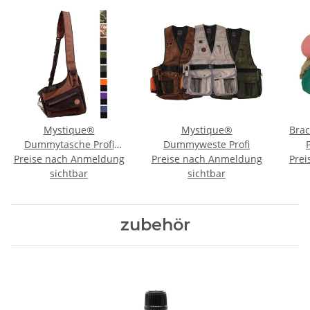
Mystique®
Mystique®
Bra
Dummytasche Profi
Dummyweste Profi
Preise nach Anmeldung
Dynamic
Preise nach Anmeldung
Prei
sichtbar
sichtbar
zubehör