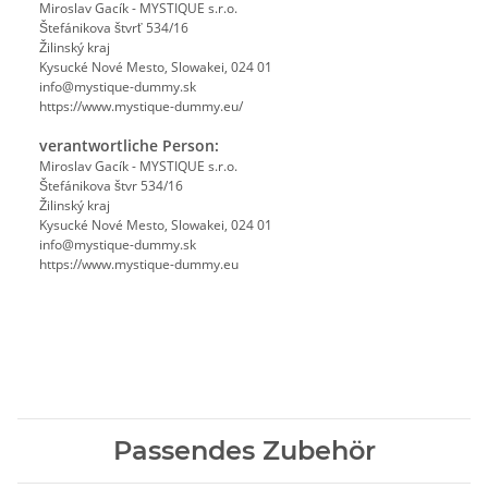
Miroslav Gacík - MYSTIQUE s.r.o.
Štefánikova štvrť 534/16
Žilinský kraj
Kysucké Nové Mesto, Slowakei, 024 01
info@mystique-dummy.sk
https://www.mystique-dummy.eu/
verantwortliche Person:
Miroslav Gacík - MYSTIQUE s.r.o.
Štefánikova štvr 534/16
Žilinský kraj
Kysucké Nové Mesto, Slowakei, 024 01
info@mystique-dummy.sk
https://www.mystique-dummy.eu
Passendes Zubehör