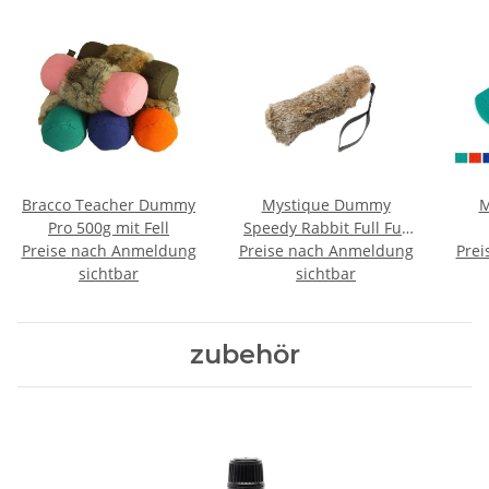
Bracco Teacher Dummy
Mystique Dummy
M
Pro 500g mit Fell
Speedy Rabbit Full Fur
Preise nach Anmeldung
Preise nach Anmeldung
mit Fell 250g
Prei
sichtbar
sichtbar
zubehör