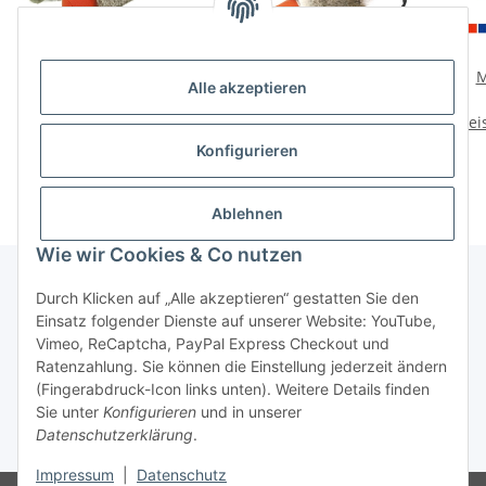
Mystique Kaninchenfell
Mystique Dummy
M
Alle akzeptieren
Dummy Hasenfell
Speedy Rabbit mit Fell
Preise nach Anmeldung
Preise nach Anmeldung
Prei
sichtbar
sichtbar
Konfigurieren
Ablehnen
Wie wir Cookies & Co nutzen
Durch Klicken auf „Alle akzeptieren“ gestatten Sie den
Einsatz folgender Dienste auf unserer Website: YouTube,
Informationen
Vimeo, ReCaptcha, PayPal Express Checkout und
Ratenzahlung. Sie können die Einstellung jederzeit ändern
Gesetzliche Informationen
(Fingerabdruck-Icon links unten). Weitere Details finden
Sie unter
Konfigurieren
und in unserer
Datenschutzerklärung
.
* Alle Preise zzgl. gesetzlicher USt.
Impressum
|
Datenschutz