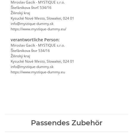
Miroslav Gacík - MYSTIQUE s.r.o.
Štefánikova štvrť 534/16
Žilinský kraj
Kysucké Nové Mesto, Slowakei, 024 01
info@mystique-dummy.sk
https://www.mystique-dummy.eu/
verantwortliche Person:
Miroslav Gacík - MYSTIQUE s.r.o.
Štefánikova štvr 534/16
Žilinský kraj
Kysucké Nové Mesto, Slowakei, 024 01
info@mystique-dummy.sk
https://www.mystique-dummy.eu
Passendes Zubehör