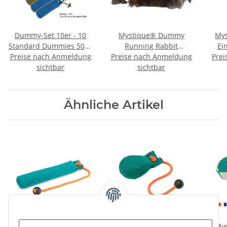
Dummy-Set 10er - 10
Mystique® Dummy
Mys
Standard Dummies 500g
Running Rabbit
Ei
Preise nach Anmeldung
farblich gemischt
Preise nach Anmeldung
Kaninchendummy mit
Prei
sch
Dummyset
sichtbar
sichtbar
Fell
Ähnliche Artikel
Mystique Dummy School
Mystique Dummy Ball
Mys