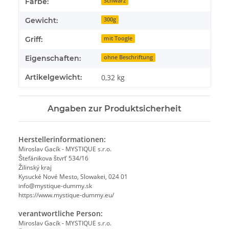
Produkteigenschaft
Wert
Farbe:
Schwarz
Gewicht:
300g
Griff:
mit Toogle
Eigenschaften:
ohne Beschriftung
Artikelgewicht:
0,32
kg
Angaben zur Produktsicherheit
Herstellerinformationen:
Miroslav Gacík - MYSTIQUE s.r.o.
Štefánikova štvrť 534/16
Žilinský kraj
Kysucké Nové Mesto, Slowakei, 024 01
info@mystique-dummy.sk
https://www.mystique-dummy.eu/
verantwortliche Person:
Miroslav Gacík - MYSTIQUE s.r.o.