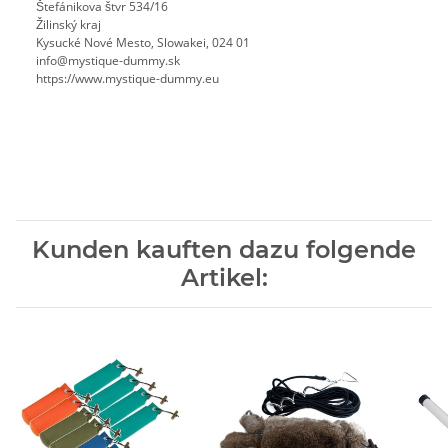
Štefánikova štvr 534/16
Žilinský kraj
Kysucké Nové Mesto, Slowakei, 024 01
info@mystique-dummy.sk
https://www.mystique-dummy.eu
Kunden kauften dazu folgende
Artikel: