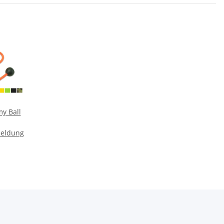
y Ball
meldung