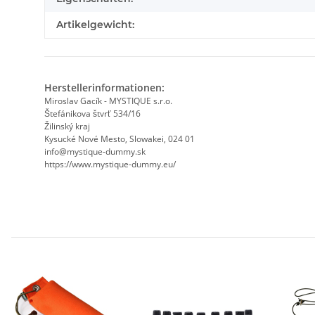
Artikelgewicht:
Herstellerinformationen:
Miroslav Gacík - MYSTIQUE s.r.o.
Štefánikova štvrť 534/16
Žilinský kraj
Kysucké Nové Mesto, Slowakei, 024 01
info@mystique-dummy.sk
https://www.mystique-dummy.eu/