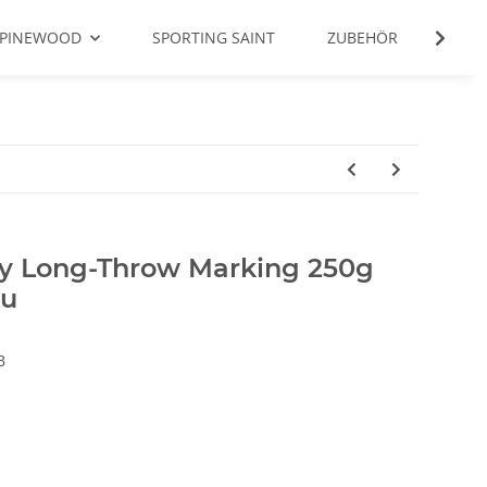
PINEWOOD
SPORTING SAINT
ZUBEHÖR
FUTT
 Long-Throw Marking 250g
au
B