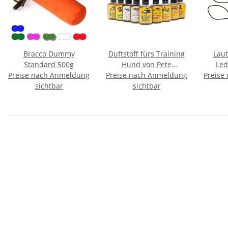
Bracco Dummy
Duftstoff fürs Training
Laut
Standard 500g
Hund von Pete
Led
Preise nach Anmeldung
Preise nach Anmeldung
Rickard's
Preise
Retri
sichtbar
sichtbar
6m