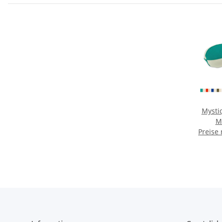
Mysti
M
Preise