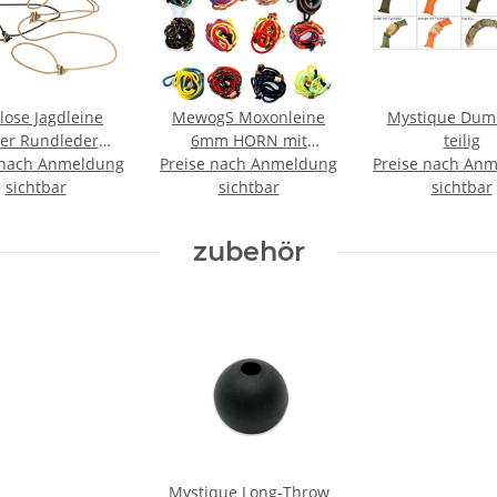
lose Jagdleine
MewogS Moxonleine
Mystique Dum
er Rundleder
6mm HORN mit
teilig
 nach Anmeldung
everleine Leine
Preise nach Anmeldung
Zugbegrenzung
Preise nach An
m ca. 280cm
sichtbar
sichtbar
sichtbar
zubehör
Mystique Long-Throw