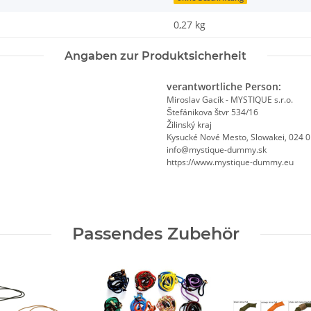
0,27
kg
Angaben zur Produktsicherheit
verantwortliche Person:
Miroslav Gacík - MYSTIQUE s.r.o.
Štefánikova štvr 534/16
Žilinský kraj
Kysucké Nové Mesto, Slowakei, 024 
info@mystique-dummy.sk
https://www.mystique-dummy.eu
Passendes Zubehör