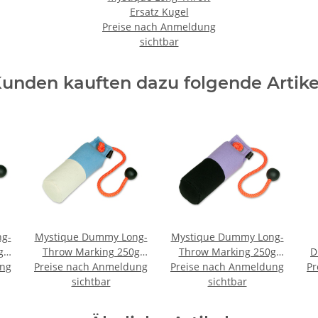
Ersatz Kugel
Preise nach Anmeldung
sichtbar
unden kauften dazu folgende Artike
g-
Mystique Dummy Long-
Mystique Dummy Long-
g
Throw Marking 250g
Throw Marking 250g
D
ung
Preise nach Anmeldung
weiß / hellblau
Preise nach Anmeldung
schwarz / lila
Pr
sichtbar
sichtbar