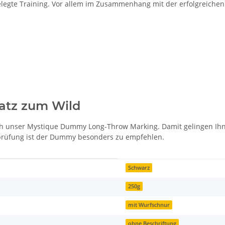
gelegte Training. Vor allem im Zusammenhang mit der erfolgreich
atz zum Wild
ch unser Mystique Dummy Long-Throw Marking. Damit gelingen Ihn
gdprüfung ist der Dummy besonders zu empfehlen.
Schwarz
250g
mit Wurfschnur
ohne Beschriftung