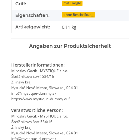
Griff:
mit Toogle
Eigenschaften:
ohne Beschriftung
Artikelgewicht:
0,11
kg
Angaben zur Produktsicherheit
Herstellerinformationen:
Miroslav Gacík - MYSTIQUE s.r.o.
Štefánikova štvrť 534/16
Žilinský kraj
Kysucké Nové Mesto, Slowakei, 024 01
info@mystique-dummy.sk
https://www.mystique-dummy.eu/
verantwortliche Person:
Miroslav Gacík - MYSTIQUE s.r.o.
Štefánikova štvr 534/16
Žilinský kraj
Kysucké Nové Mesto, Slowakei, 024 01
info@mystique-dummy.sk