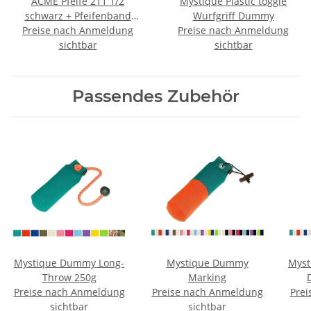
ACME Pfeife 211 1/2
Mystique Plastic toggle
schwarz + Pfeifenband
Wurfgriff Dummy
Preise nach Anmeldung
kostenlos
Preise nach Anmeldung
sichtbar
sichtbar
Passendes Zubehör
Mystique Dummy Long-
Mystique Dummy
Myst
Throw 250g
Marking
Preise nach Anmeldung
Preise nach Anmeldung
Prei
sichtbar
sichtbar