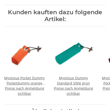
Kunden kauften dazu folgende
Artikel:
Mystique Pocket Dummy
Mystique Dummy
Myst
Pocketdummy orange
Standard 500g grün
Poc
Preise nach Anmeldung
85g
Preise nach Anmeldung
Prei
sichtbar
sichtbar