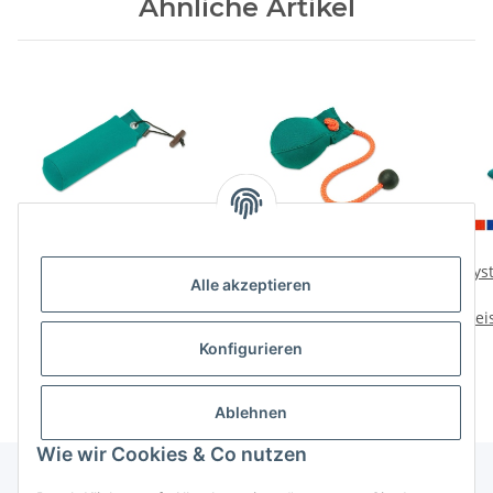
Ähnliche Artikel
Mystique Dummy
Mystique Dummy Ball
Myst
Alle akzeptieren
Trainer
150g
Preise nach Anmeldung
Preise nach Anmeldung
Prei
sichtbar
sichtbar
Konfigurieren
Ablehnen
Wie wir Cookies & Co nutzen